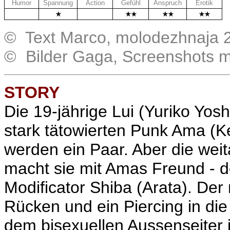
Humor
Spannung
Action
Gefühl
Anspruch
Erotik
.
.
© Text Marco, molodezhnaja 
© Bilder Gaga, Screenshots 
STORY
Die 19-jährige Lui (Yuriko Yoshi
stark tätowierten Punk Ama (
werden ein Paar. Aber die we
macht sie mit Amas Freund - d
Modificator Shiba (Arata). Der
Rücken und ein Piercing in die
dem bisexuellen Aussenseiter 