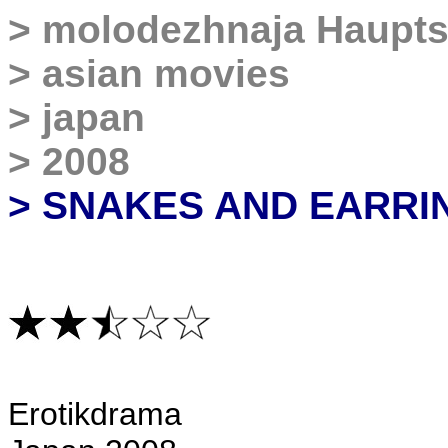
>
molodezhnaja Haupts
>
asian movies
>
japan
>
2008
> SNAKES AND EARRI
Erotikdrama