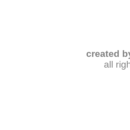
created b
all ri