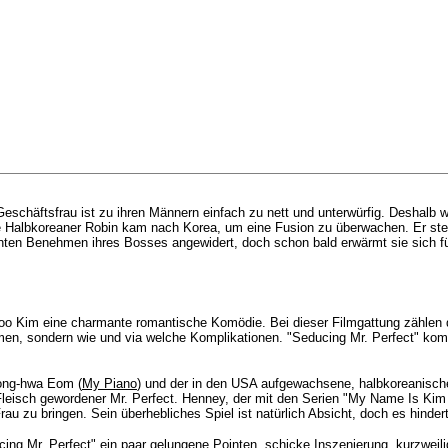
Geschäftsfrau ist zu ihren Männern einfach zu nett und unterwürfig. Deshalb 
albkoreaner Robin kam nach Korea, um eine Fusion zu überwachen. Er stellt M
nten Benehmen ihres Bosses angewidert, doch schon bald erwärmt sie sich fü
oo Kim eine charmante romantische
Komödie
. Bei dieser Filmgattung zählen
men, sondern wie und via welche Komplikationen. "Seducing Mr. Perfect" kom
eong-hwa Eom (
My Piano
) und der in den USA aufgewachsene, halbkoreanische
ls Fleisch gewordener Mr. Perfect. Henney, der mit den Serien "My Name Is 
au zu bringen. Sein überhebliches Spiel ist natürlich Absicht, doch es hinde
ing Mr. Perfect" ein paar gelungene Pointen, schicke Inszenierung, kurzweili