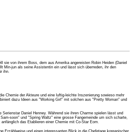
will sie von ihrem Boss, dem aus Amerika angereisten Robin Heiden (Daniel
in-jun als seine Assistentin ein und lässt sich überreden, ihr den
r ihn.
 die Chemie der Akteure und eine luftig-leichte Inszenierung sowieso mehr
biniert dazu Ideen aus "Working Girl" mit solchen aus "Pretty Woman" und
 Serienstar Daniel Henney. Während sie ihren Charme spielen lässt und
Kim Sam-soon" und "Spring Waltz" eine grosse Fangemeinde um sich scharte,
rt anfänglich das Etablieren einer Chemie mit Co-Star Eom.
ge Erzählweise und einen interessanten Blick in die Chefetage koreanischer