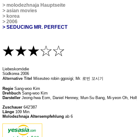
>
molodezhnaja Hauptseite
>
asian movies
>
korea
>
2006
> SEDUCING MR. PERFECT
L
iebeskomödie
Südkorea 2006
Alternative Titel
Miseuteo robin ggosigi;
Mr. 로빈 꼬시기
Regie
Sang-woo Kim
Drehbuch
Sang-woo Kim
Darsteller
Jeong-hwa Eom, Daniel Henney, Mun-Su Bang, Mi-yeon Oh, Holly
Zuschauer
642'387
Länge
109 Min.
Molodezhnaja Altersempfehlung
ab 6