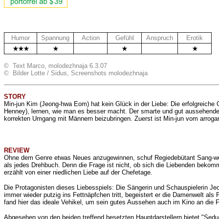
Humor
Spannung
Action
Gefühl
Anspruch
Erotik
.
.
© Text Marco, molodezhnaja 6.3.07
© Bilder Lotte / Sidus, Screenshots molodezhnaja
STORY
Min-jun Kim (Jeong-hwa Eom) hat kein Glück in der Liebe: Die erfolgreiche 
Henney), lernen, wie man es besser macht. Der smarte und gut aussehende H
korrekten Umgang mit Männern beizubringen. Zuerst ist Min-jun vom arroga
REVIEW
Ohne dem Genre etwas Neues anzugewinnen, schuf Regiedebütant Sang-w
als jedes Drehbuch. Denn die Frage ist nicht, ob sich die Liebenden bekom
erzählt von einer niedlichen Liebe auf der Chefetage.
Die Protagonisten dieses Liebesspiels: Die Sängerin und Schauspielerin J
immer wieder putzig ins Fettnäpfchen tritt, begeistert er die Damenwelt a
fand hier das ideale Vehikel, um sein gutes Aussehen auch im Kino an die Fr
Abgesehen von den beiden treffend besetzten Hauptdarstellern bietet "Seduc