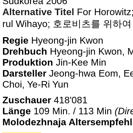
Südkorea 2006
Alternative Titel
For Horowitz
rul Wihayo;
호로비츠를 위하여
Regie
Hyeong-jin Kwon
Drehbuch
Hyeong-jin Kwon, M
Produktion
Jin-Kee Min
Darsteller
Jeong-hwa Eom, Ee-
Choi, Ye-Ri Yun
Zuschauer
418'081
Länge
109 Min. / 113 Min
(Dir
Molodezhnaja Altersempfeh