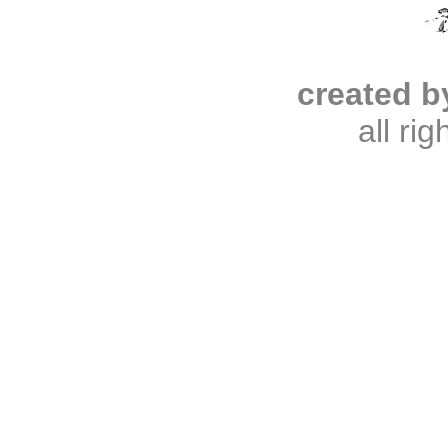
created b
all ri