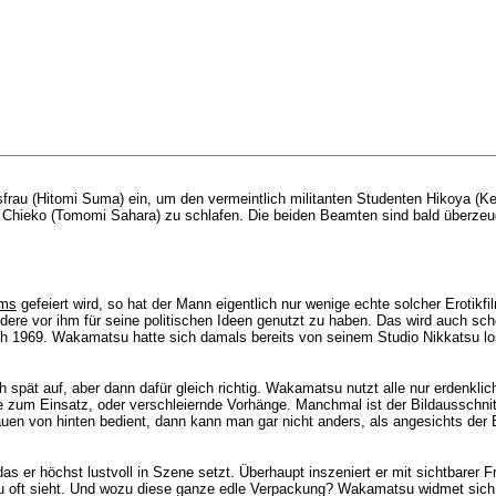
frau (
Hitomi Suma
) ein, um den vermeintlich militanten Studenten
Hikoya
(Ke
 Chieko (
Tomomi Sahara
) zu schlafen. Die beiden Beamten sind bald überzeu
lms
gefeiert wird, so hat der Mann eigentlich nur wenige echte solcher Eroti
ndere vor ihm für seine politischen Ideen genutzt zu haben. Das wird auch sch
ch 1969. Wakamatsu hatte sich damals bereits von seinem Studio Nikkatsu lo
 spät auf, aber dann dafür gleich richtig.
Wakamatsu nutzt alle nur erdenklic
 zum Einsatz, oder verschleiernde Vorhänge. Manchmal ist der Bildausschnitt
auen von hinten bedient, dann kann man gar nicht anders, als angesichts der 
 er höchst lustvoll in Szene setzt. Überhaupt inszeniert er mit sichtbarer F
zu oft sieht. Und wozu diese ganze edle Verpackung? Wakamatsu widmet sich, w