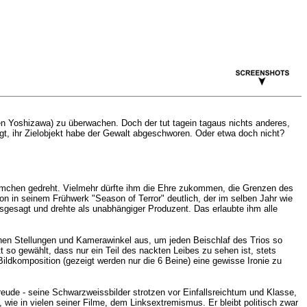
n Yoshizawa) zu überwachen. Doch der tut tagein tagaus nichts anderes,
gt, ihr Zielobjekt habe der Gewalt abgeschworen. Oder etwa doch nicht?
kfilmchen gedreht. Vielmehr dürfte ihm die Ehre zukommen, die Grenzen des
on in seinem Frühwerk "Season of Terror" deutlich, der im selben Jahr wie
sgesagt und drehte als unabhängiger Produzent. Das erlaubte ihm alle
hen Stellungen und Kamerawinkel aus, um jeden Beischlaf des Trios so
 so gewählt, dass nur ein Teil des nackten Leibes zu sehen ist, stets
Bildkomposition (gezeigt werden nur die 6 Beine) eine gewisse Ironie zu
reude - seine Schwarzweissbilder strotzen vor Einfallsreichtum und Klasse,
ie in vielen seiner Filme, dem Linksextremismus. Er bleibt politisch zwar