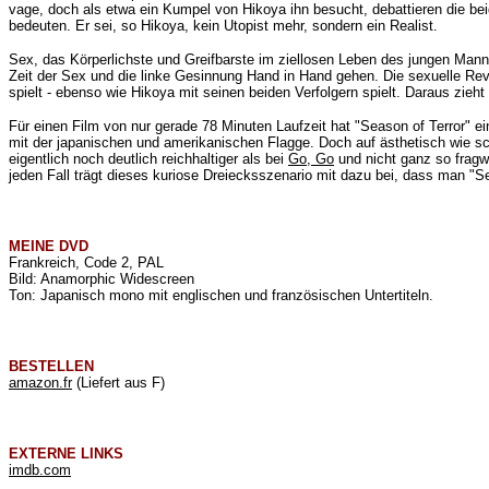
vage, doch als etwa ein Kumpel von
Hikoya
ihn besucht, debattieren die b
bedeuten. Er sei, so
Hikoya
, kein Utopist mehr, sondern ein Realist.
Sex, das Körperlichste und Greifbarste im ziellosen Leben des jungen Mann
Zeit der Sex und die linke Gesinnung Hand in Hand gehen. Die sexuelle Revol
spielt - ebenso wie
Hikoya
mit seinen beiden Verfolgern spielt. Daraus zieh
Für einen Film von nur gerade 78 Minuten Laufzeit hat "Season of Terror" e
mit der japanischen und amerikanischen Flagge. Doch auf ästhetisch wie sch
eigentlich noch deutlich reichhaltiger als bei
Go, Go
und nicht ganz so fragw
jeden Fall trägt dieses kuriose Dreiecksszenario mit dazu bei, dass man "Seas
MEINE
DVD
Frankreich, Code 2, PAL
Bild: Anamorphic Widescreen
Ton: Japanisch mono mit englischen und französischen Untertiteln.
BESTELLEN
amazon.fr
(Liefert aus F)
EXTERNE LINKS
imdb.com