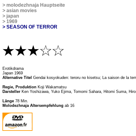
>
molodezhnaja Hauptseite
>
asian movies
>
japan
>
1969
> SEASON OF TERROR
Erotikdrama
Japan 1969
Alternative Titel
Gendai kosyokuden: teroru no kisetsu; La saison de la ter
Regie, Produktion
Koji Wakamatsu
Darsteller
Ken Yoshizawa, Yuko Ejima, Tomomi Sahara, Hitomi Suma, Hir
Länge
78 Min.
Molodezhnaja Altersempfehlung
ab 16