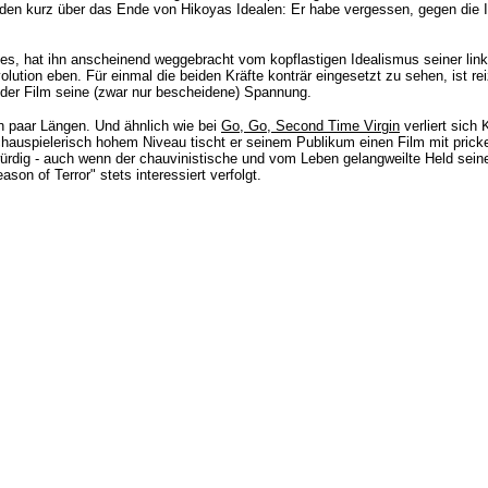
eiden kurz über das Ende von
Hikoyas
Idealen: Er habe vergessen, gegen die 
es, hat ihn anscheinend weggebracht vom kopflastigen Idealismus seiner link
ution eben. Für einmal die beiden Kräfte konträr eingesetzt zu sehen, ist re
t der Film seine (zwar nur bescheidene) Spannung.
in paar Längen. Und ähnlich wie bei
Go, Go, Second Time Virgin
verliert sich
auspielerisch hohem Niveau tischt er seinem Publikum einen Film mit prickel
ürdig - auch wenn der chauvinistische und vom Leben gelangweilte Held seine 
on of Terror" stets interessiert verfolgt.