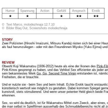
Humor
Spannung
Action
Gefühl
Anspruch
Erotik
.
© Text Marco, molodezhnaja 12.7.10
© Bilder Blaq Out, Screenshots molodezhnaja
STORY
Zwei Polizisten (Hiroshi Imaizumi, Mitsuru Kanda) nisten sich bei einer Haus
als faul herumzuliegen - oder mit den Freundinnen Miyoko (
Yuko Ejima
) und
REVIEW
Obwohl Koji Wakamatsu
(1936-2012) heute als eine der Ikonen des
Pink-Fi
Pink-Kinos gesprengt zu haben, und das Vehikel Sex effizienter als jeder a
sein bekanntestes Werk
Go, Go, Second Time Virgin
entstanden ist, nämli
Freiheiten, die er brauchte.
Und er nutzte sie - beim Sex und beim Inhalt. Echte Erotik taucht erstaunlich
künstlerisch wertvoll wie möglich zu gestalten. Dabei kommen Spiegel gerne
kunstvoll, stets stimulierend. Und wenn unser potenter Held gleich beide Fr
erkennen.
Sex, so wird da deutlich, ist für
Wakamatsu Mittel zum Zweck, aber eines, das
die man selbst in Spielfilmen ausserhalb des Schmuddelbereichs nicht all 