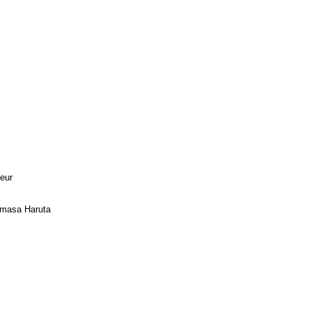
reur
omasa Haruta