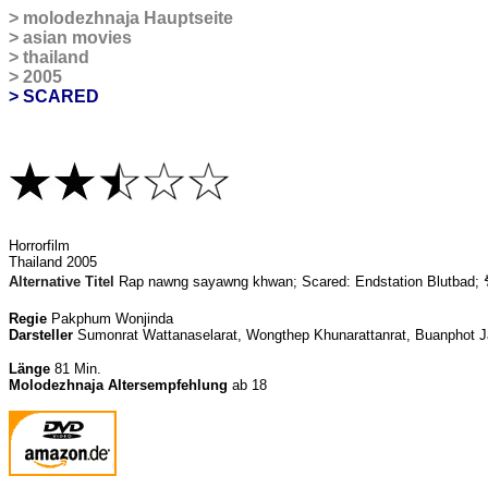
>
molodezhnaja
Hauptseite
>
asian movies
>
thailand
>
2005
> SCARED
H
orrorfilm
Thailand 2005
Alternative Titel
Rap nawng sayawng khwan; Scared: Endstation Blutbad;
Regie
Pakphum Wonjinda
Darsteller
Sumonrat Wattanaselarat, Wongthep Khunarattanrat, Buanphot 
Länge
81 Min.
Molodezhnaja Altersempfehlung
ab 18