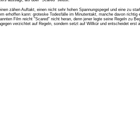
 einen zähen Auftakt, einen nicht sehr hohen Spannungspegel und eine zu sta
em erhoffen kann: groteske Todesfälle im Minutentakt, manche davon richtig ei
nnten Film reicht "Scared" nicht heran, denn jener legte seine Regeln zu Beg
agegen verzichtet auf Regeln, sondern setzt auf Willkür und entscheidet ers