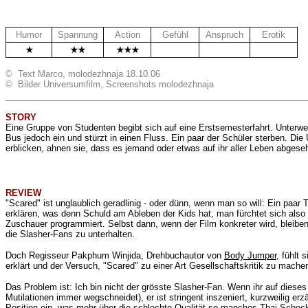
Humor
Spannung
Action
Gefühl
Anspruch
Erotik
.
.
.
© Text Marco, molodezhnaja 18.10.06
© Bilder Universumfilm, Screenshots molodezhnaja
STORY
Eine Gruppe von Studenten begibt sich auf eine Erstsemesterfahrt. Unterwe
Bus jedoch ein und stürzt in einen Fluss. Ein paar der Schüler sterben. D
erblicken, ahnen sie, dass es jemand oder etwas auf ihr aller Leben abgese
REVIEW
"Scared" ist unglaublich geradlinig - oder dünn, wenn man so will: Ein paar
erklären, was denn Schuld am Ableben der Kids hat, man fürchtet sich also 
Zuschauer programmiert. Selbst dann, wenn der Film konkreter wird, bleiben 
die Slasher-Fans zu unterhalten.
Doch Regisseur Pakphum Winjida, Drehbuchautor von
Body Jumper
, fühlt
erklärt und der Versuch, "Scared" zu einer Art Gesellschaftskritik zu machen,
Das Problem ist: Ich bin nicht der grösste Slasher-Fan. Wenn ihr auf dieses 
Mutilationen
immer wegschneidet), er ist stringent inszeniert, kurzweilig erz
Position ein, was mehr über die schlechte Qualität so manches Thai-Schock