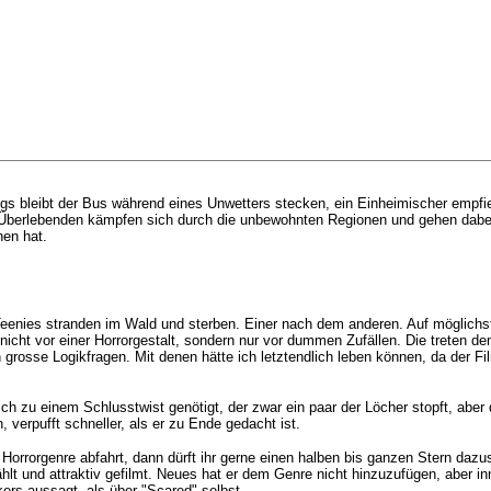
gs bleibt der Bus während eines Unwetters stecken, ein Einheimischer empfi
ie Überlebenden kämpfen sich durch die unbewohnten Regionen und gehen dabei 
hen hat.
 Teenies stranden im Wald und sterben. Einer nach dem anderen. Auf möglichst
nicht vor einer Horrorgestalt, sondern nur vor dummen Zufällen. Die treten d
grosse Logikfragen. Mit denen hätte ich letztendlich leben können, da der Fi
 sich zu einem Schlusstwist genötigt, der zwar ein paar der Löcher stopft, ab
 verpufft schneller, als er zu Ende gedacht ist.
Horrorgenre abfahrt, dann dürft ihr gerne einen halben bis ganzen Stern dazus
ählt und attraktiv gefilmt. Neues hat er dem Genre nicht hinzuzufügen, aber in
ers aussagt, als über "Scared" selbst.