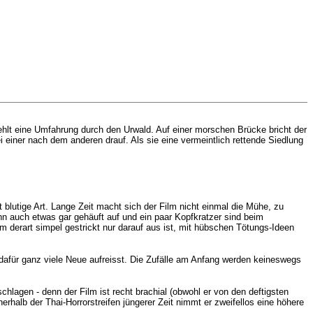
ehlt eine Umfahrung durch den Urwald. Auf einer morschen Brücke bricht der
einer nach dem anderen drauf. Als sie eine vermeintlich rettende Siedlung
 blutige Art. Lange Zeit macht sich der Film nicht einmal die Mühe, zu
enn auch etwas gar gehäuft auf und ein paar Kopfkratzer sind beim
lm derart simpel gestrickt nur darauf aus ist, mit hübschen Tötungs-Ideen
er dafür ganz viele Neue aufreisst. Die Zufälle am Anfang werden keineswegs
chlagen - denn der Film ist recht brachial (obwohl er von den deftigsten
nerhalb der Thai-Horrorstreifen jüngerer Zeit nimmt er zweifellos eine höhere