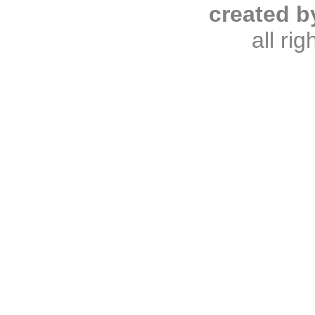
created b
all ri