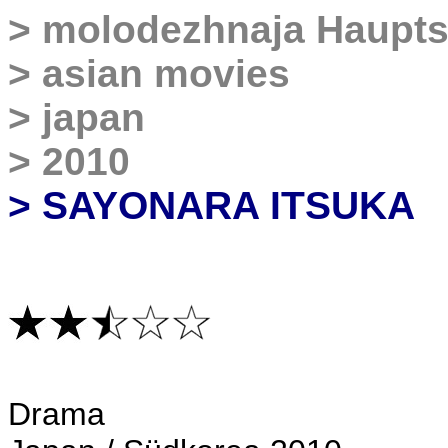
>
molodezhnaja Haupts
>
asian movies
>
japan
>
2010
> SAYONARA ITSUKA
Drama