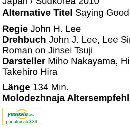
Japan / Südkorea 2010
Alternative Titel
Saying Go
Regie
John H. Lee
Drehbuch
John J. Lee, Lee S
Roman on Jinsei Tsuji
Darsteller
Miho Nakayama, Hide
Takehiro Hira
Länge
134 Min.
Molodezhnaja Altersempfeh