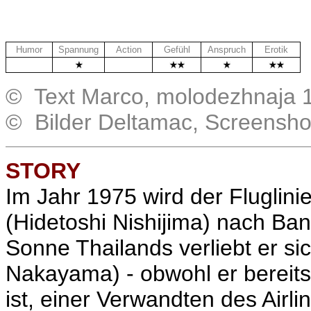
Humor
Spannung
Action
Gefühl
Anspruch
Erotik
.
.
© Text Marco, molodezhnaja 
© Bilder Deltamac, Screensh
STORY
Im Jahr 1975 wird der Fluglin
(Hidetoshi Nishijima) nach Ba
Sonne Thailands verliebt er si
Nakayama) - obwohl er bereits 
ist, einer Verwandten des Airlin