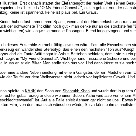
illustriert. Erst danach stattet der Elefantengott der realen Welt seinen Be
spielen des Titellieds "O My Friend Ganesha", gleich gefolgt von der nächsten
zig, keine ist spannend, keine ist plausibel. Ein Graus.
Kinder haben fast immer ihren Spass, wenn auf der Flimmerkiste was rumzuckt,
ch der schwächste Trickfilm noch gut - man denke nur an die stocksteifen "B
 (am wichtigsten) wie langweilig manche Passagen. Elend langgezogene und st
, ob dieses Ensemble zu mehr fähig gewesen wäre: Fast alle Erwachsenen sind
werkzeug ein wandelndes Stereotyp, das einen den nächsten "Ton aus"-Knopf
Aaryas darf als Tante Aditi sogar in Ashus Bettchen schlafen, damit sie zu ei
 nach Logik in "My Friend Ganesha". Wichtiger sind missratene Scherze und p
. Muss er ja: ein Biker. Man stelle sich
das
vor. Und dann küsst er sie noch v
oder eine andere Nebenhandlung mit einem Gangster, der ein Mädchen vom Dach
wie der Teufel vor dem Weihwasser, nicht jedoch vor implizierter Gewalt. Und
nna spielte in
KANK
den Sohn von
Shahrukh Khan
und wurde dort in gutem Gl
Tochter gebar, erzog er diese wie einen Buben. Ashu wird also von einem Mädc
 "Geschlechterwandel" ist. Auf alle Fälle spielt Ashaan gar nicht so übel. Etwa
otten Film, von dem man sich wünschen würde, Shiva könnte ihn schnellstmög