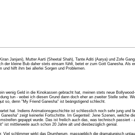
Kiran Janjani), Mutter Aarti (Sheetal Shah), Tante Aditi (Aarya) und Zofe G
ich der kleine Bub daher stets einsam fühlt, betet er zum Gott Ganesha. Als 
 und hilft ihm bei allerlei Sorgen und Problemen.
alt ein wenig Geld in die Kinokassen gebracht hat, meinen stets neue Bollywo
Bildung tun - wobei ich diesen Grund dann doch eher an zweiter Stelle sehe. W
 gut so, denn "My Friend Ganesha" ist beängstigend schlecht.
rwartet hat. Indiens Animationsgeschichte ist schliesslich noch sehr jung und
 Ganesha" zeigt keinerlei Fortschritte. Im Gegenteil: Jene Szenen, welche die 
Filmstreifen gepappt wurde. Das ist freilich auch das, was technisch passier
 ist mittlerweile auch schon 20 Jahre alt und diesbezüglich genial.
er. Viel schlimmer wirkt das Drumherum, massgeblich die dramaturgisch unta