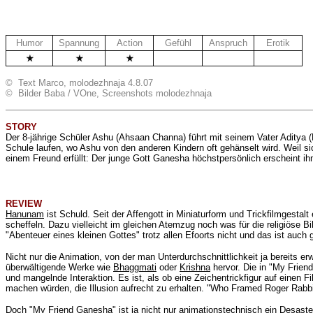
Humor
Spannung
Action
Gefühl
Anspruch
Erotik
.
.
.
© Text Marco, molodezhnaja 4.8.07
© Bilder Baba / VOne, Screenshots molodezhnaja
STORY
Der 8-jährige Schüler Ashu (
Ahsaan Channa) führt mit seinem Vater Aditya (
Schule laufen, wo Ashu von den anderen Kindern oft gehänselt wird. Weil s
einem Freund erfüllt: Der junge Gott Ganesha höchstpersönlich erscheint ihm
REVIEW
Hanunam
ist Schuld. Seit der Affengott in Miniaturform und Trickfilmgest
scheffeln. Dazu vielleicht im gleichen Atemzug noch was für die religiöse 
"Abenteuer eines kleinen Gottes" trotz allen Efoorts nicht und das ist auch
Nicht nur die Animation, von der man Unterdurchschnittlichkeit ja bereits e
überwältigende Werke wie
Bhaggmati
oder
Krishna
hervor. Die in "My Friend
und mangelnde Interaktion. Es ist, als ob eine Zeichentrickfigur auf einen 
machen würden, die Illusion aufrecht zu erhalten. "Who Framed Roger Rabbit"
Doch "My Friend Ganesha" ist ja nicht nur animationstechnisch ein Desast