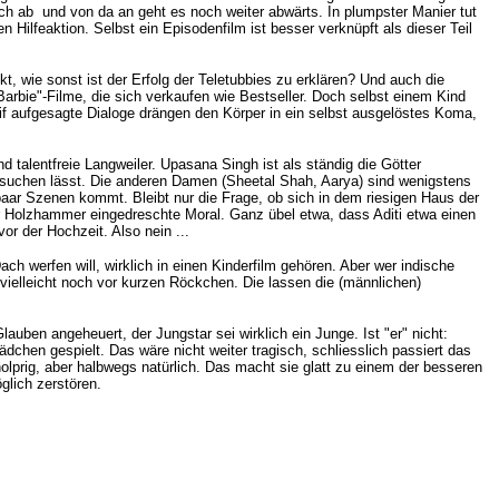
such ab und von da an geht es noch weiter abwärts. In plumpster Manier tut
 Hilfeaktion. Selbst ein Episodenfilm ist besser verknüpft als dieser Teil
 wie sonst ist der Erfolg der Teletubbies zu erklären? Und auch die
arbie"-Filme, die sich verkaufen wie Bestseller. Doch selbst einem Kind
eif aufgesagte Dialoge drängen den Körper in ein selbst ausgelöstes Koma,
 talentfreie Langweiler.
Upasana Singh ist als ständig die Götter
 suchen lässt. Die anderen Damen (Sheetal Shah, Aarya) sind wenigstens
n paar Szenen kommt. Bleibt nur die Frage, ob sich in dem riesigen Haus der
er Holzhammer eingedreschte Moral. Ganz übel etwa, dass Aditi etwa einen
or der Hochzeit. Also nein ...
 werfen will, wirklich in einen Kinderfilm gehören. Aber wer indische
 vielleicht noch vor kurzen Röckchen. Die lassen die (männlichen)
auben angeheuert, der Jungstar sei wirklich ein Junge. Ist "er" nicht:
hen gespielt. Das wäre nicht weiter tragisch, schliesslich passiert das
s holprig, aber halbwegs natürlich. Das macht sie glatt zu einem der besseren
lich zerstören.