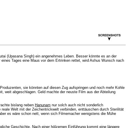
angutai (Upasana Singh) ein angenehmes Leben. Besser könnte es an der
er eines Tages eine Maus vor dem Ertrinken rettet, wird Ashus Wunsch nach
od-Produzenten, sie könnten auf diesen Zug aufspringen und noch mehr Kohle
eit, weit abgeschlagen. Geld machte der neuste Film aus der Abteilung
 brachte bislang neben
Hanunam
nur solch auch nicht sonderlich
reale Welt mit der Zeichentrickwelt verbinden, enttäuschen durch Sterilität
t - aber es wäre schon nett, wenn sich Filmemacher wenigstens die Mühe
ugliche Geschichte. Nach einer hölzernen Einführung kommt eine längere