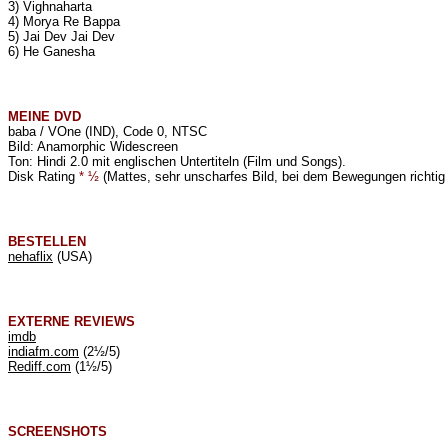
3) Vighnaharta
4) Morya Re Bappa
5) Jai Dev Jai Dev
6) He Ganesha
MEINE
DVD
baba / VOne (IND), Code 0, NTSC
Bild: Anamorphic Widescreen
Ton: Hindi 2.0 mit englischen Untertiteln (Film und Songs).
Disk Rating
* ½
(Mattes, sehr unscharfes Bild, bei dem Bewegungen richtig 
BESTELLEN
nehaflix
(USA)
EXTERNE REVIEWS
imdb
indiafm.com
(2½/5)
Rediff.com
(1½/5)
SCREENSHOTS