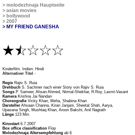
>
molodezhnaja Hauptseite
>
asian movies
>
bollywood
>
2007
> MY FRIEND GANESHA
Kinderfilm
. Indien. Hindi
Alternativer Titel
-
Regie
Rajiv S. Ruia
Drehbuch
S. Sachiner nach einer Story von Rajiv S. Ruia
Songs
P. Sameer, Ahsan Ahmed, Nirmal-Shekhar, R.Roy, Laxmi-Vasant
Kamera
Krishna Jai Nandan
Choreografie
Vicky Khan, Meha, Shabina Khan
Darsteller
Ahsaan Channa
, Kiran Janjani, Sheetal Shah, Aarya,
Upasana Singh, Mushtaq Khan, Aroon Bakshi, Anil Nagrath
Länge
123 Min.
Kinostart
6.7.2007
Box office classification
Flop
Molodezhnaja Altersempfehlung
ab 6