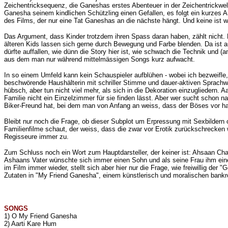
Zeichentricksequenz, die Ganeshas erstes Abenteuer in der Zeichentrickwelt 
Ganesha seinem kindlichen Schützling einen Gefallen, es folgt ein kurzes An
des Films, der nur eine Tat Ganeshas an die nächste hängt. Und keine ist wit
Das Argument, dass Kinder trotzdem ihren Spass daran haben, zählt nicht. 
älteren Kids lassen sich gerne durch Bewegung und Farbe blenden. Da ist au
dürfte auffallen, wie dünn die Story hier ist, wie schwach die Technik und
aus dem man nur während mittelmässigen Songs kurz aufwacht.
In so einem Umfeld kann kein Schauspieler aufblühen - wobei ich bezweifle
beschwörende Haushälterin mit schriller Stimme und dauer-aktiven Sprach
hübsch, aber tun nicht viel mehr, als sich in die Dekoration einzugliedern. 
Familie nicht ein Einzelzimmer für sie finden lässt. Aber wer sucht schon
Biker-Freund hat, bei dem man von Anfang an weiss, dass der Böses vor hat
Bleibt nur noch die Frage, ob dieser Subplot um Erpressung mit Sexbildern 
Familienfilme schaut, der weiss, dass die zwar vor Erotik zurückschrecken 
Regisseure immer zu.
Zum Schluss noch ein Wort zum Hauptdarsteller, der keiner ist: Ahsaan Cha
Ashaans Vater wünschte sich immer einen Sohn und als seine Frau ihm eine 
im Film immer wieder, stellt sich aber hier nur die Frage, wie freiwillig der
Zutaten in "My Friend Ganesha", einem künstlerisch und moralischen bankr
SONGS
1) O My Friend Ganesha
2) Aarti Kare Hum