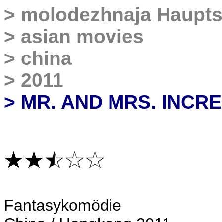
>
molodezhnaja Haupts
>
asian movies
>
china
>
2011
> MR. AND MRS. INCR
Fantasykomödie