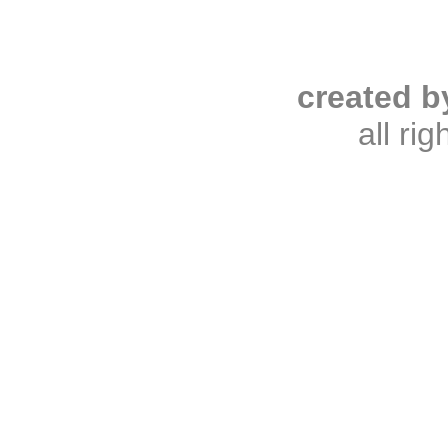
created b
all ri