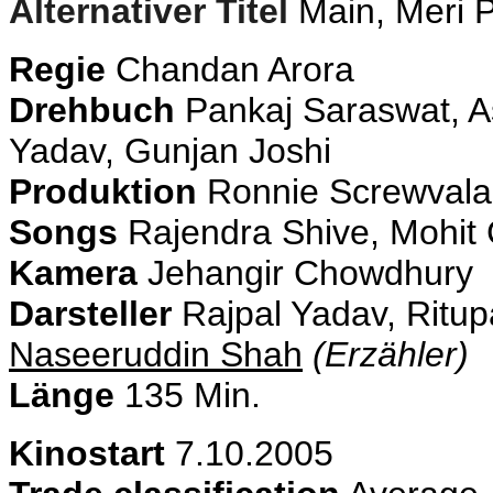
Alternativer Titel
Main, Meri P
Regie
Chandan Arora
Drehbuch
Pankaj Saraswat, A
Yadav, Gunjan Joshi
Produktion
Ronnie Screwvala
Songs
Rajendra Shive, Mohit
Kamera
Jehangir Chowdhury
Darsteller
Rajpal Yadav, Ritu
Naseeruddin Shah
(Erzähler)
Länge
135 Min.
Kinostart
7.10.2005