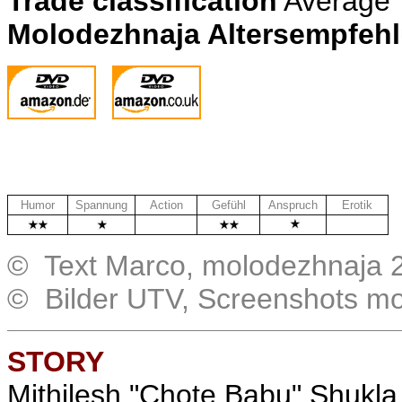
Trade classification
Average
Molodezhnaja Altersempfeh
Humor
Spannung
Action
Gefühl
Anspruch
Erotik
.
.
.
© Text Marco, molodezhnaja 
© Bilder UTV, Screenshots m
STORY
Mithilesh "Chote Babu" Shukla 