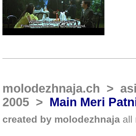
molodezhnaja.ch
>
as
2005
>
Main Meri Patn
created by molodezhnaja
all