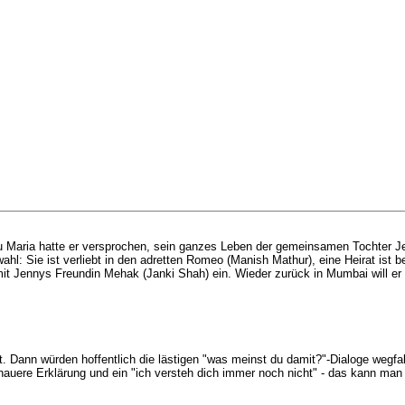
au Maria hatte er versprochen, sein ganzes Leben der gemeinsamen Tochter 
wahl: Sie ist verliebt in den adretten Romeo (Manish Mathur), eine Heirat ist 
 mit Jennys Freundin Mehak (Janki Shah) ein. Wieder zurück in Mumbai will er
Dann würden hoffentlich die lästigen "was meinst du damit?"-Dialoge wegfal
auere Erklärung und ein "ich versteh dich immer noch nicht" - das kann man 