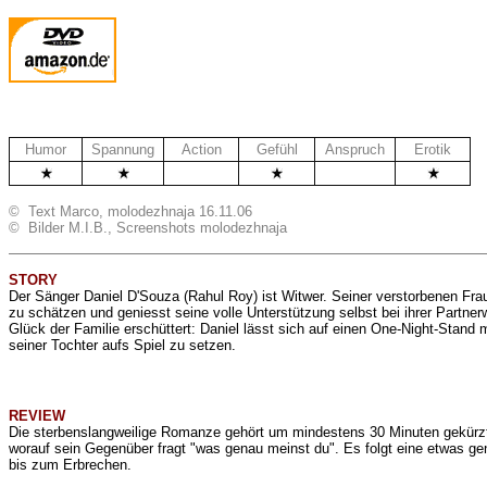
Humor
Spannung
Action
Gefühl
Anspruch
Erotik
.
..
© Text Marco, molodezhnaja 16.11.06
© Bilder M.I.B., Screenshots molodezhnaja
STORY
Der Sänger Daniel D'Souza (Rahul Roy) ist Witwer. Seiner verstorbenen Fr
zu schätzen und geniesst seine volle Unterstützung selbst bei ihrer Partner
Glück der Familie erschüttert: Daniel lässt sich auf einen One-Night-Stand
seiner Tochter aufs Spiel zu setzen.
REVIEW
Die sterbenslangweilige Romanze gehört um mindestens 30 Minuten gekürzt. 
worauf sein Gegenüber fragt "was genau meinst du". Es folgt eine etwas gen
bis zum Erbrechen.