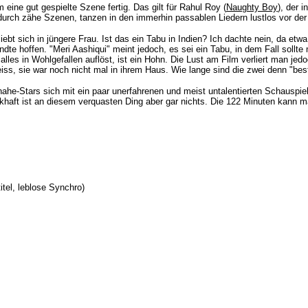
 eine gut gespielte Szene fertig. Das gilt für Rahul Roy (
Naughty Boy
), der 
 durch zähe Szenen, tanzen in den immerhin passablen Liedern lustlos vor d
iebt sich in jüngere Frau. Ist das ein Tabu in Indien? Ich dachte nein, da e
te hoffen. "Meri Aashiqui" meint jedoch, es sei ein Tabu, in dem Fall sollt
lles in Wohlgefallen auflöst, ist ein Hohn. Die Lust am Film verliert man jed
iss, sie war noch nicht mal in ihrem Haus. Wie lange sind die zwei denn "b
inahe-Stars sich mit ein paar unerfahrenen und meist untalentierten Schauspi
khaft ist an diesem
verquasten
Ding aber gar nichts. Die 122 Minuten kann 
itel, leblose Synchro)