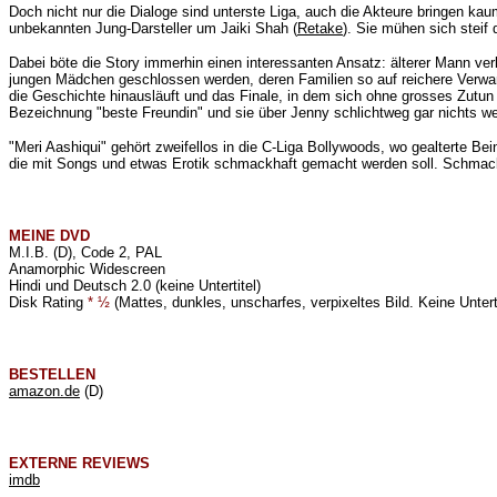
Doch nicht nur die Dialoge sind unterste Liga, auch die Akteure bringen kaum
unbekannten Jung-Darsteller um Jaiki Shah (
Retake
). Sie mühen sich steif
Dabei böte die Story immerhin einen interessanten Ansatz: älterer Mann verl
jungen Mädchen geschlossen werden, deren Familien so auf reichere Verwand
die Geschichte hinausläuft und das Finale, in dem sich ohne grosses Zutun a
Bezeichnung "beste Freundin" und sie über Jenny schlichtweg gar nichts we
"Meri Aashiqui" gehört zweifellos in die C-Liga Bollywoods, wo gealterte Be
die mit Songs und etwas Erotik schmackhaft gemacht werden soll. Schmac
MEINE
DVD
M.I.B. (D), Code 2, PAL
Anamorphic Widescreen
Hindi und Deutsch 2.0 (keine Untertitel)
Disk Rating
* ½
(Mattes, dunkles, unscharfes, verpixeltes Bild. Keine Untert
BESTELLEN
amazon.de
(D)
EXTERNE REVIEWS
imdb