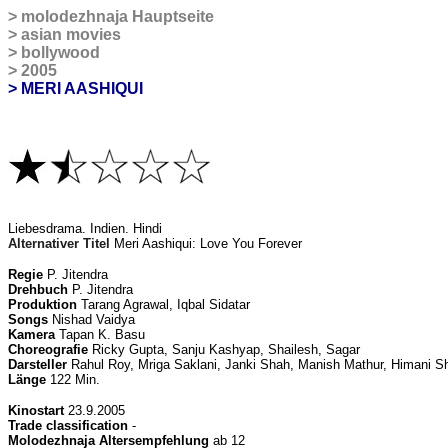
>
molodezhnaja
Hauptseite
>
asian movies
>
bollywood
>
2005
> MERI AASHIQUI
Liebesdrama
. Indien. Hindi
Alternativer Titel
Meri Aashiqui: Love You Forever
Regie
P. Jitendra
Drehbuch
P. Jitendra
Produktion
Tarang Agrawal, Iqbal Sidatar
Songs
Nishad Vaidya
Kamera
Tapan K. Basu
Choreografie
Ricky Gupta, Sanju Kashyap, Shailesh, Sagar
Darsteller
Rahul Roy, Mriga Saklani, Janki Shah, Manish Mathur, Himani Sh
Länge
122 Min.
Kinostart
23.9.2005
Trade classification
-
Molodezhnaja Altersempfehlung
ab 12