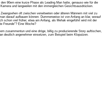
in den 90ern eine kurze Phase als Leading Man hatte, genauso wie für die
er Kamera und langweilen mit den immergleichen Gesichtsausdrücken.
twa Zwangsehen oft zwischen verwitweten oder älteren Männern mit viel zu
e man darauf aufbauen können. Dummerweise ist von Anfang an klar, worauf
och schon viel früher, etwa am Anfang, als Mehak eingeführt wird mit der
este Freunde"? Eine Woche?
elern zusammentun und eine dröge, billig zu produzierende Story auftischen,
man deutlich angenehmer einsetzen, zum Beispiel beim Kloputzen.