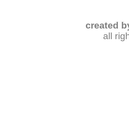
created b
all ri