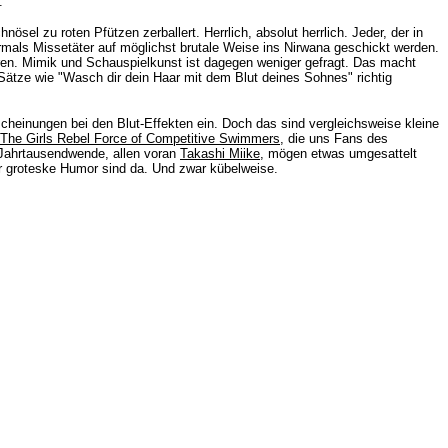
.
sel zu roten Pfützen zerballert. Herrlich, absolut herrlich. Jeder, der in
ermals
Missetäter
auf möglichst brutale Weise ins Nirwana geschickt werden.
eren. Mimik und Schauspielkunst ist dagegen weniger gefragt. Das macht
 Sätze wie "Wasch dir dein Haar mit dem Blut deines Sohnes" richtig
scheinungen bei den Blut-Effekten ein. Doch das sind vergleichsweise kleine
The Girls Rebel Force of Competitive Swimmers
, die uns Fans des
Jahrtausendwende, allen voran
Takashi Miike
, mögen etwas umgesattelt
er groteske Humor sind da. Und zwar kübelweise.