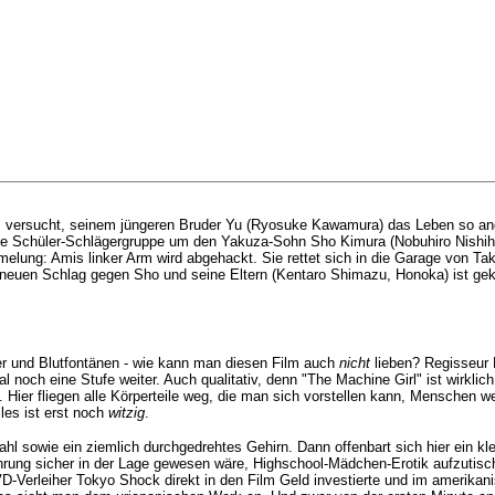
les versucht, seinem jüngeren Bruder Yu (Ryosuke Kawamura) das Leben so a
eine Schüler-Schlägergruppe um den Yakuza-Sohn Sho Kimura (
Nobuhiro Nishih
melung: Amis linker Arm wird abgehackt. Sie rettet sich in die Garage von Ta
neuen Schlag gegen Sho und seine Eltern (
Kentaro Shimazu, Honoka
) ist g
er und Blutfontänen - wie kann man diesen Film auch
nicht
lieben? Regisseur 
 noch eine Stufe weiter. Auch qualitativ, denn "The Machine Girl" ist wirkli
 Hier fliegen alle Körperteile weg, die man sich vorstellen kann, Menschen w
les ist erst noch
witzig
.
ahl sowie ein ziemlich durchgedrehtes Gehirn. Dann offenbart sich hier ein k
rung sicher in der Lage gewesen wäre, Highschool-Mädchen-Erotik aufzutische
VD-Verleiher Tokyo Shock direkt in den Film Geld investierte und im amerikani