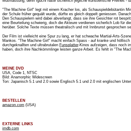
Mutmassung, denn Iguchi hatte sicherlich jegliche künstlerische Freiheit -
"The Machine Girl" legt mit einem Kracher los, als Schauspieldebütantin Mina
der Schule früher gequält wurde, dürfte es gleich doppelt geniessen. Danac
Den Schauspielern wird dabei abverlangt, dass sie ihre Gesichter rot besp
eine Beurteilung schwierig, doch die Akteure verdienen sicherlich Lob für 
herüber. Solche Texte müssen theatralisch und mit Innbrunst gesprochen sei
Der Film ist vielleicht eine Spur zu lang, er hat schwache Martial-Arts-Sz
Mankos. "The Machine Girl" macht einfach Spass - auf kranke und höllisch
durchgeknallten und ultrabrutalen
Funsplatter
-Kinos aufzeigen, dass noch 
haben, doch ihre Nachkömmlinge leisten ganze Arbeit. Es fehlt in "The Mac
MEINE
DVD
USA, Code 1, NTSC
Bild: Anamorphic Widescreen
Ton: Japanisch 5.1 und 2.0 sowie Englisch 5.1 und 2.0 mit englischen Untert
BESTELLEN
amazon.com
(USA)
EXTERNE LINKS
imdb.com