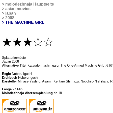
>
molodezhnaja Hauptseite
>
asian movies
>
japan
>
2008
> THE MACHINE GIRL
S
platterkomödie
Japan 2008
Alternative Titel
Kataude mashin garu;
The One-Armed Machine Girl
;
片腕
Regie
Noboru Iguchi
Drehbuch
Noboru Iguchi
Darsteller
Minase Yashiro, Asami, Kentaro Shimazu, Nobuhiro Nishihara,
Länge
97 Min.
Molodezhnaja Altersempfehlung
ab 18