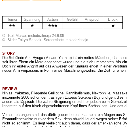
Humor
Spannung
Action
Gefühl
Anspruch
Erotik
.
.
© Text Marco, molodezhnaja 24.6.08
© Bilder Tokyo Schock, Screenshots molodezhnaja
STORY
Die Schülerin Ami Hyuga (Minase Yashiro) ist ein nettes Mädchen, das al
seit ihren Eltern ein Mord angehängt wurde und sie sich umbrachten. Als 
Doch ihr erster Angriff auf das Anwesen der Kimuras endet in einer Verstüm
neuen Arm verpassen: in Form eines Maschinengewehrs. Die Zeit für einen 
REVIEW
Ninjas, Yakuzas, Fliegende Guillotine, Kannibalismus, Nekrophilie, Massak
inszenierte 2006 schon den trashigen Exzess
Sukeban Boy
und geht diesmal
andere als läppisch. Die wahre Steigerung erreicht er jedoch beim Gemetzel.
Innerstes auf den frisch abgeschnittenen Kopf ihres Sprösslings. Und das al
Voraussetzungen sind, das dürfte jedem bereits klar sein, ein Magen aus St
Erstaunlicherweise nur vor dem Sex, denn obwohl Iguchi wegen seiner Erfah
nicht so schlimm. Es liegt vielleicht auch daran, dass der amerikanische D