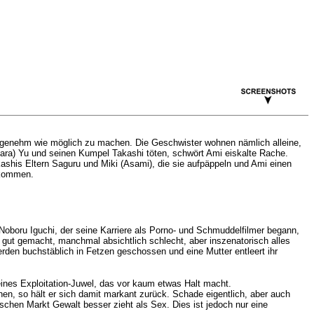
ngenehm wie möglich zu machen. Die Geschwister wohnen nämlich alleine,
ara
) Yu und seinen Kumpel Takashi töten, schwört Ami eiskalte Rache.
kashis Eltern Saguru und Miki (Asami), die sie aufpäppeln und Ami einen
ekommen.
Noboru Iguchi, der seine Karriere als Porno- und Schmuddelfilmer begann,
ch gut gemacht, manchmal absichtlich schlecht, aber inszenatorisch alles
erden buchstäblich in Fetzen geschossen und eine Mutter entleert ihr
leines Exploitation-Juwel, das vor kaum etwas Halt macht.
n, so hält er sich damit markant zurück. Schade eigentlich, aber auch
schen Markt Gewalt besser zieht als Sex. Dies ist jedoch nur eine