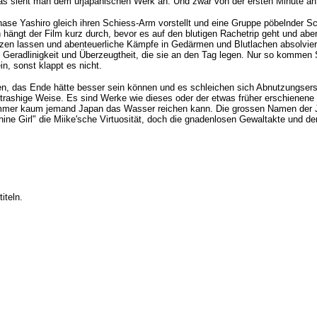
 das sieht man dem urjapanischen Werk an. Und zwar von der ersten Minute an
se Yashiro gleich ihren Schiess-Arm vorstellt und eine Gruppe pöbelnder Schnö
h hängt der Film kurz durch, bevor es auf den blutigen Rachetrip geht und ab
ritzen lassen und abenteuerliche Kämpfe in Gedärmen und Blutlachen absolvi
die Geradlinigkeit und Überzeugtheit, die sie an den Tag legen. Nur so kommen
n, sonst klappt es nicht.
enen, das Ende hätte besser sein können und es schleichen sich Abnutzungser
 trashige Weise. Es sind Werke wie dieses oder der etwas früher erschienene
immer kaum jemand Japan das Wasser reichen kann. Die grossen Namen der 
hine Girl" die Miike'sche Virtuosität, doch die gnadenlosen Gewaltakte und d
iteln.