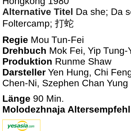
Hongkong 1980
Alternative Titel
Da she; Da s
Foltercamp;
打蛇
Regie
Mou Tun-Fei
Drehbuch
Mok Fei, Yip Tung-
Produktion
Runme Shaw
Darsteller
Yen Hung, Chi Feng
Chen-Ni, Szephen Chan Yung
Länge
90
Min.
Molodezhnaja Altersempfeh