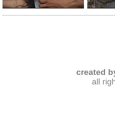
created b
all ri