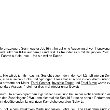
se Kerle umzulegen. Sein neuster Job führt ihn auf eine Ausseninsel von Hong
rd, sitzt der Killer auf dem Eiland fest. Er freundet sich mit der jungen Poliz
 Fähren auf die Insel. Und sie wollen Rache.
ma. Nie würde ich ihm das ins Gesicht sagen, denn der Kerl kämpft wie ein De
ieten, ausser seinen Kicks und Sprüngen. Diese hat er schon in den 90ern unter
a stotterte der Motor.
Fatal Contact
,
Invisible Target
und
Fatal Move
waren zw
gendary Assassin" stellt er dies mal wieder unter Beweis.
um. Ja er verkörpert den Typ "stiller Killer" und bei seiner nicht sonderlich 
halb des Zuschlagens? Wu kann diesmal die Schuld für seine schale Performan
hl debütierenden langjährigen Kampfchoreografen Nicky Li.
 Plot, einem attraktiven Mädel und vielen Fights. Wu Jing zeigt darin eindrü