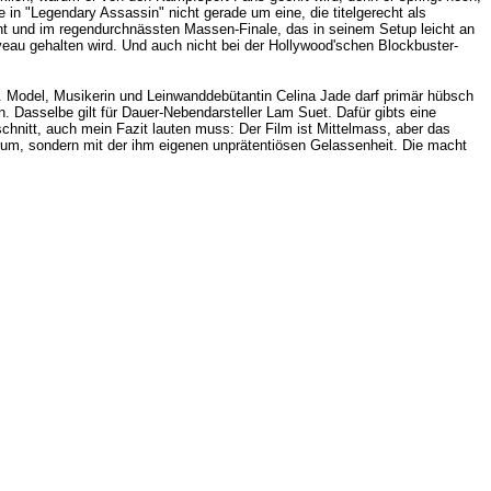
ie in "Legendary Assassin" nicht gerade um eine, die
titelgerecht
als
nt und im regendurchnässten Massen-Finale, das in seinem Setup leicht an
eau gehalten wird. Und auch nicht bei der Hollywood'schen Blockbuster-
. Model, Musikerin und Leinwanddebütantin Celina Jade darf primär hübsch
. Dasselbe gilt für Dauer-Nebendarsteller Lam Suet. Dafür gibts eine
schnitt, auch mein Fazit lauten muss: Der Film ist Mittelmass, aber das
rum, sondern mit der ihm eigenen unprätentiösen Gelassenheit. Die macht