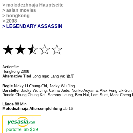
>
molodezhnaja Hauptseite
>
asian movies
>
hongkong
>
2008
> LEGENDARY ASSASSIN
Actionfilm
Hongkong 2008
Alternative Titel
Long nga;
Lang ya; 狼牙
Regie
Nicky Li Chung-Chi, Jacky Wu Jing
Darsteller
Jacky Wu Jing, Celina Jade, Noriko Aoyama, Alex Fong Lik-Sun
Ronald Chung Chung-Kei, Sammy Leung, Ben Hui, Lam Suet, Mark Cheng
Länge
88
Min.
Molodezhnaja Altersempfehlung
ab 16