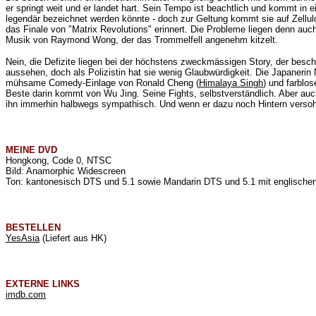
er springt weit und er landet hart. Sein Tempo ist beachtlich und kommt in
legendär bezeichnet werden könnte - doch zur Geltung kommt sie auf Zellu
das Finale von "Matrix Revolutions" erinnert. Die Probleme liegen denn au
Musik von Raymond Wong, der das Trommelfell angenehm kitzelt.
Nein, die Defizite liegen bei der höchstens zweckmässigen Story, der besc
aussehen, doch als Polizistin hat sie wenig Glaubwürdigkeit. Die Japanerin
mühsame Comedy-Einlage von Ronald Cheng (
Himalaya Singh
) und farblo
Beste darin kommt von Wu Jing. Seine Fights, selbstverständlich. Aber auc
ihn immerhin halbwegs sympathisch. Und wenn er dazu noch Hintern versohlt
MEINE
DVD
Hongkong, Code 0, NTSC
Bild: Anamorphic Widescreen
Ton: kantonesisch DTS und 5.1 sowie Mandarin DTS und 5.1 mit englischen 
BESTELLEN
YesAsia
(Liefert aus HK)
EXTERNE LINKS
imdb.com