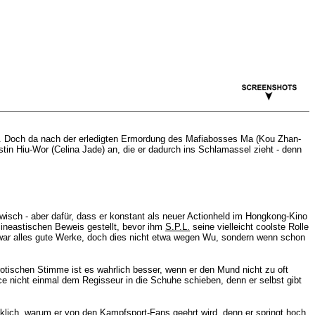
kong. Doch da nach der erledigten Ermordung des Mafiabosses
Ma (Kou Zhan-
istin
Hiu-Wor
(Celina Jade) an, die er dadurch ins Schlamassel zieht - denn
rwisch - aber dafür, dass er konstant als neuer Actionheld im Hongkong-Kino
 cineastischen Beweis gestellt, bevor ihm
S.P.L.
seine vielleicht coolste Rolle
ar alles gute Werke, doch dies nicht etwa wegen Wu, sondern wenn schon
erotischen Stimme ist es wahrlich besser, wenn er den Mund nicht zu oft
ce nicht einmal dem Regisseur in die Schuhe schieben, denn er selbst gibt
cklich, warum er von den Kampfsport-Fans geehrt wird, denn er springt hoch,