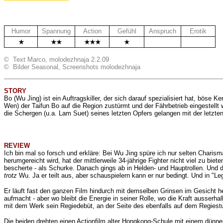
Humor
Spannung
Action
Gefühl
Anspruch
Erotik
.
.
© Text Marco, molodezhnaja 2.2.09
© Bilder Seasonal, Screenshots molodezhnaja
STORY
Bo (Wu Jing) ist ein Auftragskiller, der sich darauf spezialisiert hat, bö
Wen)
der Taifun Bo auf die Region zustürmt und der Fährbetrieb eingestellt wi
die Schergen (u.a. Lam Suet) seines letzten Opfers gelangen mit der letzten
REVIEW
Ich bin mal so forsch und erkläre: Bei Wu Jing spüre ich nur selten Charis
herumgereicht
wird, hat der mittlerweile 34-jährige Fighter nicht viel zu b
bescherte - als Schurke. Danach gings ab in Helden- und Hauptrollen. Und d
trotz
Wu. Ja er teilt aus, aber schauspielern kann er nur bedingt. Und in "Le
Er läuft fast den ganzen Film hindurch mit demselben Grinsen im Gesicht her
aufmacht - aber wo bleibt die Energie in seiner Rolle, wo die Kraft ausser
mit dem Werk sein Regiedebüt, an der Seite des ebenfalls auf dem Regiestu
Die beiden drehten einen Actionfilm alter Hongkong-Schule mit einem dünnen