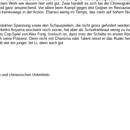
 einem Werk wie diesem hier sehr gut. Zwar handelt es sich bei der Choreograf
loid ganz ansprechend. Vor allem beim Kampf gegen drei Gegner im Restaura
ch keineswegs in der Action. Ebenso wenig im Tempo, das stets auf hohem Niv
hränkten Spannung sowie den Schauspielern, die nicht gross gefordert werden
 Noriko Aoyama erscheint noch sexier, hat aber als Schurkenbraut wenig zu tun
ses Cop-Spiel von Alex Fong. Ironisch ist, dass trotz der Schelte im ersten Ab
h seine Präsenz. Denn nicht mit Charisma oder Talent reisst er das Ruder he
 wie ein junger Jet Li, dann auch gut.
und chinesischen Untertiteln.