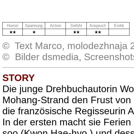
Humor
Spannung
Action
Gefühl
Anspruch
Erotik
.
.
© Text Marco, molodezhnaja 
© Bilder dsmedia, Screensho
STORY
Die junge Drehbuchautorin Won
Mohang-Strand den Frust von d
die französische Regisseurin A
In der ersten macht sie Ferie
soo (Kwon Hae-hyo ) und des