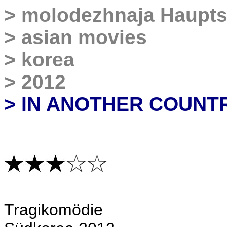
>
molodezhnaja Haupts
>
asian movies
>
korea
>
2012
> IN ANOTHER COUNT
Tragikomödie