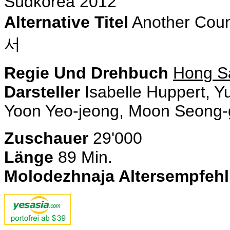
Südkorea 2012
Alternative Titel
Another Cou
서
Regie Und Drehbuch
Hong S
Darsteller
Isabelle Huppert, Y
Yoon Yeo-jeong, Moon Seong
Zuschauer
29'000
Länge
89 Min.
Molodezhnaja Altersempfeh