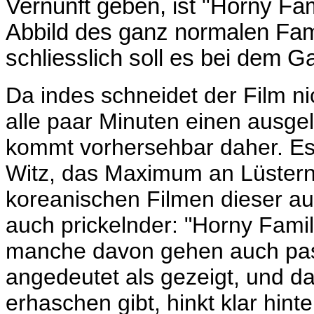
Vernunft geben, ist "Horny Fam
Abbild des ganz normalen Fami
schliesslich soll es bei dem 
Da indes schneidet der Film ni
alle paar Minuten einen ausg
kommt vorhersehbar daher. Es f
Witz, das Maximum an Lüstern
koreanischen Filmen dieser auf
auch prickelnder: "Horny Famil
manche davon gehen auch pass
angedeutet als gezeigt, und d
erhaschen gibt, hinkt klar hin