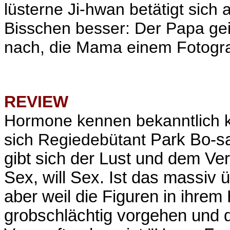
lüsterne Ji-hwan betätigt sich 
Bisschen besser: Der Papa geif
nach, die Mama einem Fotogr
REVIEW
Hormone kennen bekanntlich k
sich Regiedebütant
Park Bo-s
gibt sich der Lust und dem Ver
Sex, will Sex. Ist das massiv ü
aber weil die Figuren in ihre
grobschlächtig vorgehen und 