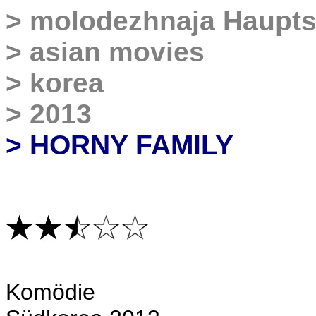
>
molodezhnaja Haupts
>
asian movies
>
korea
>
2013
> HORNY FAMILY
Komödie