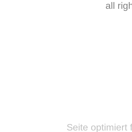
all ri
Seite optimiert 