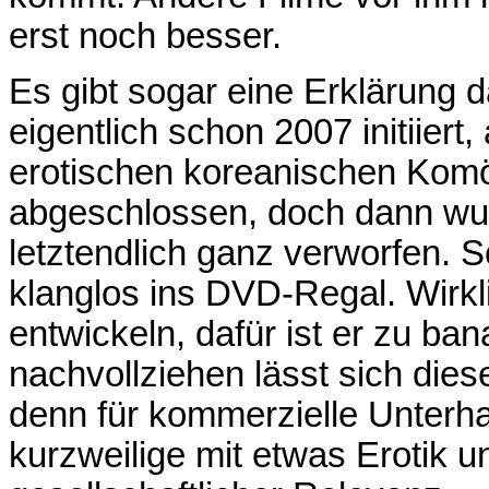
erst noch besser.
Es gibt sogar eine Erklärung 
eigentlich schon 2007 initiiert,
erotischen koreanischen Komö
abgeschlossen, doch dann wur
letztendlich ganz verworfen. S
klanglos ins DVD-Regal. Wirkli
entwickeln, dafür ist er zu ban
nachvollziehen lässt sich dies
denn für kommerzielle Unterhal
kurzweilige mit etwas Erotik 