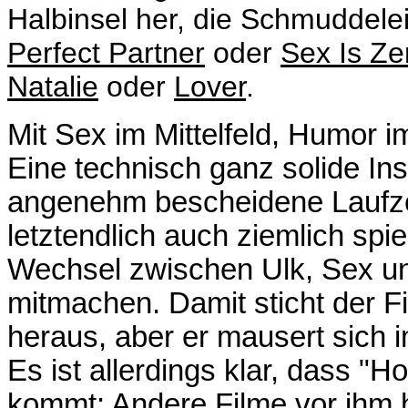
Halbinsel her, die Schmuddel
Perfect Partner
oder
Sex Is Ze
Natalie
oder
Lover
.
Mit Sex im Mittelfeld, Humor im
Eine technisch ganz solide In
angenehm bescheidene Laufze
letztendlich auch ziemlich spie
Wechsel zwischen Ulk, Sex u
mitmachen. Damit sticht der 
heraus, aber er mausert sich i
Es ist allerdings klar, dass "H
kommt: Andere Filme vor ihm 