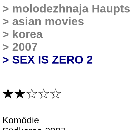
>
molodezhnaja Haupts
>
asian movies
>
korea
>
2007
> SEX IS ZERO 2
Komödie