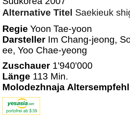
Südkorea 2007
Alternative Titel
Saekieuk s
Regie
Yoon Tae-yoon
Darsteller
Im Chang-jeong, So
ee, Yoo Chae-yeong
Zuschauer
1'940'000
Länge
113 Min.
Molodezhnaja Altersempfeh