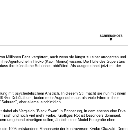
 von Millionen Fans vergöttert, auch wenn sie längst zu einer arroganten und
nd ihre Agenturchefin Hiroko (Kaori Momoi) wissen: Die Hülle des Superstars
ass ihre künstliche Schönheit abblättert. Als ausgerechnet jetzt mit der
lmung mit psychedelischem Anstrich. In diesem Stil macht sie nun mit ihrem
s 1978er-Debütalbum, bieten mehr Augenschmaus als viele Filme in ihrer
"Sakuran", aber allemal eindrücklich.
 dabei als Vergleich "Black Swan" in Erinnerung, in dem ebenso eine Diva
r Trash und noch viel mehr Farbe. Knalliges Rot ist besonders dominant,
rn umgehend einprägen sollen, ähnlich einer Model-Fotografie eben.
nte die 1995 entstandene Mangaserie der kontroversen Kyoko Okazaki. Deren