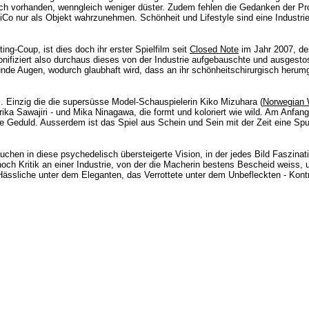
h vorhanden, wenngleich weniger düster. Zudem fehlen die Gedanken der Prota
Co nur als Objekt wahrzunehmen. Schönheit und Lifestyle sind eine Industrie
ing-Coup, ist dies doch ihr
erster Spielfilm seit
Closed Note
im Jahr 2007, de
ersonifiziert also durchaus dieses von der Industrie aufgebauschte und ausge
nde Augen, wodurch glaubhaft wird, dass an ihr schönheitschirurgisch herumgesc
rs. Einzig die die supersüsse Model-Schauspielerin Kiko Mizuhara (
Norwegian
ika Sawajiri - und Mika Ninagawa, die formt und koloriert wie wild. Am Anfan
ie Geduld. Ausserdem ist das Spiel aus Schein und Sein mit der Zeit eine Spur 
uchen in diese psychedelisch übersteigerte Vision, in der jedes Bild Faszina
ch Kritik an einer Industrie, von der die Macherin bestens Bescheid weiss,
ässliche unter dem Eleganten, das Verrottete unter dem Unbefleckten - Kontra