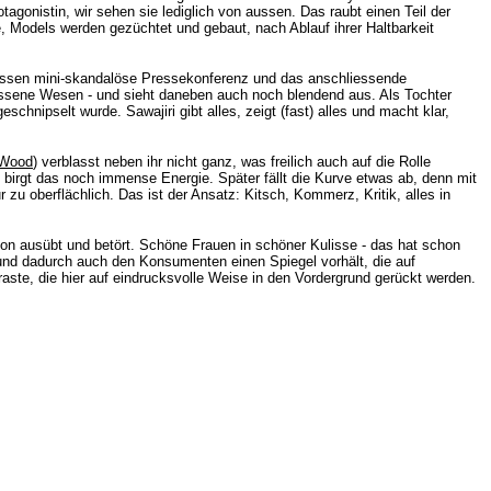
gonistin, wir sehen sie lediglich von aussen. Das raubt einen Teil der
, Models werden gezüchtet und gebaut, nach Ablauf ihrer Haltbarkeit
ssen mini-skandalöse Pressekonferenz und das anschliessende
stossene Wesen - und sieht daneben auch noch blendend aus. Als Tochter
hnipselt wurde. Sawajiri gibt alles, zeigt (fast) alles und macht klar,
 Wood
) verblasst neben ihr nicht ganz, was freilich auch auf die Rolle
g birgt das noch immense Energie. Später fällt die Kurve etwas ab, denn mit
zu oberflächlich. Das ist der Ansatz: Kitsch, Kommerz, Kritik, alles in
tion ausübt und betört. Schöne Frauen in schöner Kulisse - das hat schon
 und dadurch auch den Konsumenten einen Spiegel vorhält, die auf
ste, die hier auf eindrucksvolle Weise in den Vordergrund gerückt werden.