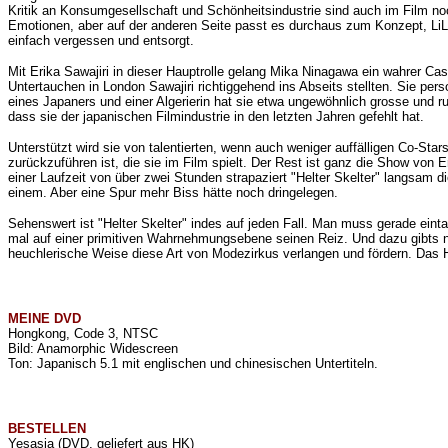
Kritik an Konsumgesellschaft und Schönheitsindustrie sind auch im Film noc
Emotionen, aber auf der anderen Seite passt es durchaus zum Konzept, LiLi
einfach vergessen und entsorgt.
Mit
Erika Sawajiri in dieser Hauptrolle gelang Mika Ninagawa ein wahrer Cast
Untertauchen in London
Sawajiri richtiggehend ins Abseits stellten. Sie p
eines Japaners und einer Algerierin hat sie etwa ungewöhnlich grosse und ru
dass sie der japanischen Filmindustrie in den letzten Jahren gefehlt hat.
Unterstützt wird sie von talentierten, wenn auch weniger auffälligen Co-Sta
zurückzuführen ist, die sie im Film spielt. Der Rest ist ganz die Show von
Er
einer Laufzeit von über zwei Stunden strapaziert "Helter Skelter" langsam d
einem. Aber eine Spur mehr Biss hätte noch dringelegen.
Sehenswert ist "Helter Skelter" indes auf jeden Fall. Man muss gerade einta
mal auf einer primitiven Wahrnehmungsebene seinen Reiz. Und dazu gibts no
heuchlerische Weise diese Art von Modezirkus verlangen und fördern. Das H
MEINE
DVD
Hongkong, Code 3, NTSC
Bild: Anamorphic Widescreen
Ton: Japanisch 5.1 mit englischen und chinesischen Untertiteln.
BESTELLEN
Yesasia
(DVD, geliefert aus HK)