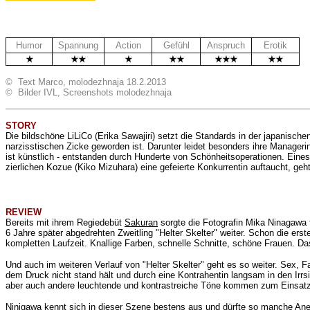
Humor
Spannung
Action
Gefühl
Anspruch
Erotik
© Text Marco, molodezhnaja 18.2.2013
© Bilder IVL, Screenshots molodezhnaja
STORY
Die bildschöne LiLiCo (Erika Sawajiri) setzt die Standards in der japanische
narzisstischen Zicke geworden ist. Darunter leidet besonders ihre Managerin
ist künstlich - entstanden durch Hunderte von Schönheitsoperationen. Eines 
zierlichen Kozue (Kiko Mizuhara) eine gefeierte Konkurrentin auftaucht, ge
REVIEW
Bereits mit ihrem Regiedebüt
Sakuran
sorgte die Fotografin Mika Ninagawa f
6 Jahre später abgedrehten Zweitling "Helter Skelter" weiter. Schon die er
kompletten Laufzeit. Knallige Farben, schnelle Schnitte, schöne Frauen. Das
Und auch im weiteren Verlauf von "Helter Skelter" geht es so weiter. Sex
dem Druck nicht stand hält und durch eine Kontrahentin langsam in den Irrs
aber auch andere leuchtende und kontrastreiche Töne kommen zum Einsatz. 
Ninigawa kennt sich in dieser Szene bestens aus und dürfte so manche Ane