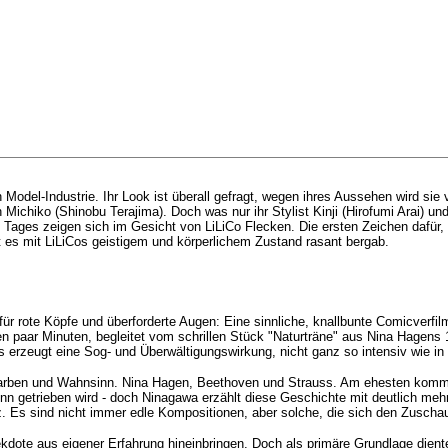
n Model-Industrie. Ihr Look ist überall gefragt, wegen ihres Aussehen wird sie
 Michiko (Shinobu Terajima). Doch was nur ihr Stylist Kinji (Hirofumi Arai) u
Tages zeigen sich im Gesicht von LiLiCo Flecken. Die ersten Zeichen dafür, d
ht es mit LiLiCos geistigem und körperlichem Zustand rasant bergab.
ür rote Köpfe und überforderte Augen: Eine sinnliche, knallbunte Comicverfi
sten paar Minuten, begleitet vom schrillen Stück "Naturträne" aus Nina Hagen
 erzeugt eine Sog- und Überwältigungswirkung, nicht ganz so intensiv wie in 
, Farben und Wahnsinn. Nina Hagen, Beethoven und Strauss. Am ehesten kommt
inn getrieben wird - doch Ninagawa erzählt diese Geschichte mit deutlich meh
Es sind nicht immer edle Kompositionen, aber solche, die sich den Zuschaue
kdote aus eigener Erfahrung hineinbringen. Doch als primäre Grundlage die