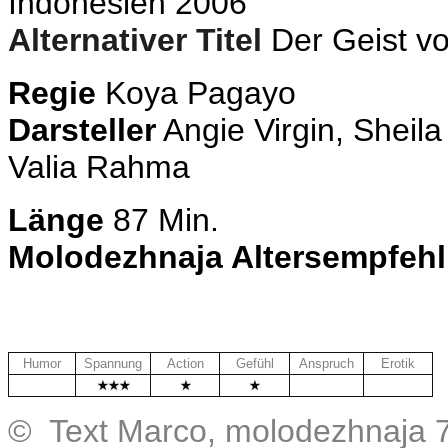
Indonesien 2006
Alternativer Titel
Der Geist vo
Regie
Koya Pagayo
Darsteller
Angie Virgin, Sheil
Valia Rahma
Länge
87 Min.
Molodezhnaja Altersempfeh
Humor
Spannung
Action
Gefühl
Anspruch
Erotik
.
.
.
© Text Marco, molodezhnaja 7