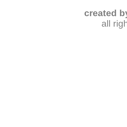
created b
all ri