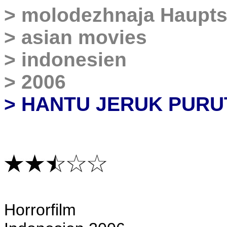
>
molodezhnaja
Haupts
>
asian movies
>
indonesien
>
2006
>
HANTU JERUK PURU
H
orrorfilm