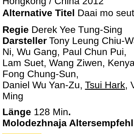
Hongkong / China 2012
Alternative Titel
Daai mo seu
Regie
Derek Yee Tung-Sing
Darsteller
Tony Leung Chiu-Wa
Ni, Wu Gang, Paul Chun Pui,
Lam Suet, Wang Ziwen, Kenya 
Fong Chung-Sun,
Daniel Wu Yan-Zu,
Tsui Hark
, 
Ming
Länge
128
Min
.
Molodezhnaja Altersempfeh