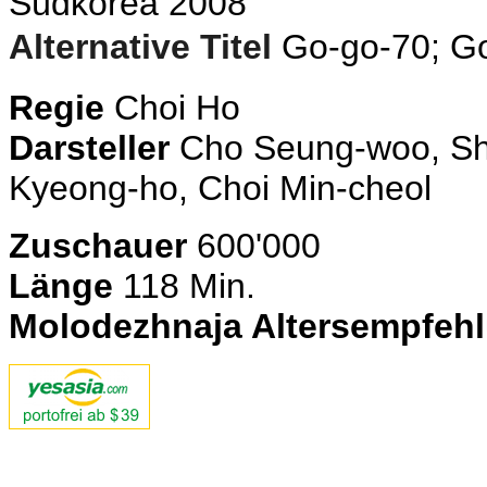
Südkorea 2008
Alternative Titel
Go-go-70; G
Regie
Choi Ho
Darsteller
Cho Seung-woo, Sh
Kyeong-ho, Choi Min-cheol
Zuschauer
600'000
Länge
118 Min.
Molodezhnaja Altersempfeh