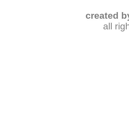
created b
all ri