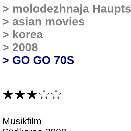
>
molodezhnaja Haupts
>
asian movies
>
korea
>
2008
> GO GO 70S
Musikfilm