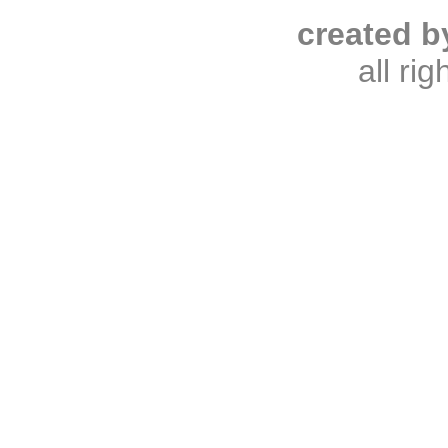
created b
all ri