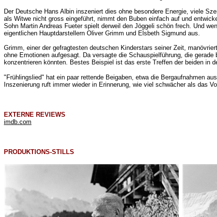
Der Deutsche Hans Albin inszeniert dies ohne besondere Energie, viele Sze
als Witwe nicht gross eingeführt, nimmt den Buben einfach auf und entwicke
Sohn Martin Andreas Fueter spielt derweil den Jöggeli schön frech. Und wenn
eigentlichen Hauptdarstellern Oliver Grimm und Elsbeth Sigmund aus.
Grimm, einer der gefragtesten deutschen Kinderstars seiner Zeit, manövriert
ohne Emotionen aufgesagt. Da versagte die Schauspielführung, die gerade be
konzentrieren könnten. Bestes Beispiel ist das erste Treffen der beiden i
"Frühlingslied" hat ein paar rettende Beigaben, etwa die Bergaufnahmen au
Inszenierung ruft immer wieder in Erinnerung, wie viel schwächer als das Vor
EXTERNE REVIEWS
imdb.com
PRODUKTIONS-STILLS