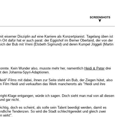
iserner Disziplin auf eine Karriere als Konzertpianist. Tagelang üben ist
Ort dafür hat er auch parat: der Eggishof im Berner Oberland, der von der
sich der Bub mit Vreni (Elsbeth Sigmund) und deren Kumpel Jöggeli (Martin
 konnte. Kein Wunder also, musste mehr her, namentlich
Heidi & Peter
drei
nt den Johanna-Spyri-Adaptionen.
eidi"-Films mit dabei, ihnen zur Seite steht ein Bub, der Ziegen hütet, also
m Film Heidi und verkauften das Werk mancherorts als "Heidi und ihre
right-Klage entgangen, würde ich sagen. Doch sieht man mal von all diesen
und gar nicht.
htig, doch es scheint, als solle sein Talent beerdigt werden, damit es
eindliche Tendenzen. So wird die Stadt schlechtgeredet und gleich zwei
n wirkt".