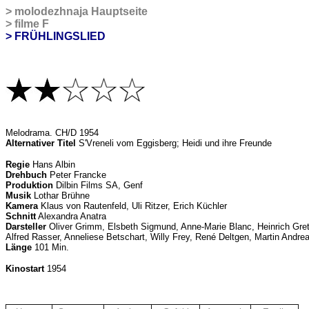
>
molodezhnaja Hauptseite
>
filme F
> FRÜHLINGSLIED
Melodrama
. CH/D 1954
Alternativer Titel
S'Vreneli vom Eggisberg; Heidi und ihre Freunde
Regie
Hans Albin
Drehbuch
Peter Francke
Produktion
Dilbin Films SA, Genf
Musik
Lothar Brühne
Kamera
Klaus von Rautenfeld, Uli Ritzer, Erich Küchler
Schnitt
Alexandra Anatra
Darsteller
Oliver Grimm, Elsbeth Sigmund, Anne-Marie Blanc, Heinrich Gretl
Alfred Rasser, Anneliese Betschart, Willy Frey, René Deltgen, Martin Andre
Länge
101 Min.
Kinostart
1954