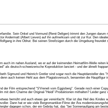
amilie. Sein Onkel und Vormund (René Deltgen) trimmt den Jungen darum mit e
r Andermatt (Albert Lieven) auf ihn aufmerksam und rät zur Kur. Den idealen 
Wolfgang in ihre Obhut. Bei seinen Streifzügen durch die Umgebung freundet 
ern auch im nahen Ausland, wo er auf der keimenden Heimatfilm-Welle reiten
ed" als deutsch-schweizerische Koproduktion lanciert - und der ähnelt frappa
lsbeth Sigmund und Heinrich Gretler sind sogar noch die Hauptdarsteller des "H
 denn auch keinen Hehl aus dem Plagiatsversuch, benannten die Hauptfigur i
und der Film entsprechend "S'Vreneli vom Eggisberg". Gerade noch einer Copy
ilm mit dem Charme der Original-"Heidi"-Produktionen mithalten? Leider ganz 
etwas bemüht und auch etwas gar vereinfacht. Klar ist das Heil des Kindes wic
nvoller. Dann hat er wie viele Bergromantiker-Filme der Ära modernisierungsf
 Bergler dagegen schon, der ein Gebräu hat, das "bei Sonnenaufgang am beste