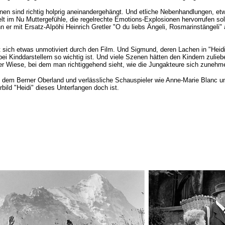
nen sind richtig holprig aneinandergehängt. Und etliche Nebenhandlungen, e
lt im Nu Muttergefühle, die regelrechte Emotions-Explosionen hervorrufen so
 er mit Ersatz-Alpöhi Heinrich Gretler "O du liebs Ängeli, Rosmarinstängeli" a
 sich etwas unmotiviert durch den Film. Und Sigmund, deren Lachen in "Heidi" 
i Kinddarstellern so wichtig ist. Und viele Szenen hätten den Kindern zulieb
n der Wiese, bei dem man richtiggehend sieht, wie die Jungakteure sich zune
s dem Berner Oberland und verlässliche Schauspieler wie Anne-Marie Blanc un
bild "Heidi" dieses Unterfangen doch ist.