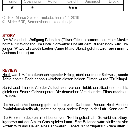
Humor
Spannung
Action
Gefühl
Anspruch
Erotik
.
.
.
© Text Marco Spiess, molodezhnaja 1.1.2019
© Bilder SRF, Screenshots molodezhnaja
STORY
Der Waisenbub Wolfgang Fabricius (Oliver Grimm) stammt aus einer Musikerf
normal für Wolfgang. Im Hotel Schweizer Hof auf dem Bürgenstock wird Dokto
jungen Witwe Elisabeth Lauber (Anne-Marie Blanc) geführt wird. Sie nimmt 
Andreas Fueter) an.
REVIEW
Heidi
war 1952 ein durchschlagender Erfolg, nicht nur in der Schweiz, sond
Jahre später. Doch schon zwischen diesen beiden Filmen wurde "Frühlingsli
So ist auch hier die Alp der Zufluchtsort vor der Hektik der Stadt und mit E
gleich der Ersatz-Geissenpeter. Die deutschen Verleiher des Films machten
Freunde".
Die helvetische Fassung geht nicht so weit. Da heisst Pseudo-Heidi Vreni 
Produktionsdetails ab, steht eine ganz andere Frage in der Luft: Kann der F
Die Probleme decken alle Ebenen von "Frühlingslied" ab. So wirkt die Story 
irgendwo auf der Alp im Gras spielen kann. Eine Balance wäre vielleicht sin
Ärzten wird das Heilen eines schweren Fiebers nicht zugetraut - dem alten