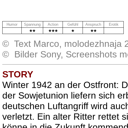
Humor
Spannung
Action
Gefühl
Anspruch
Erotik
.
.
© Text Marco, molodezhnaja 
© Bilder Sony, Screenshots m
STORY
Winter 1942 an der Ostfront: 
der Sowjetunion liefern sich er
deutschen Luftangriff wird au
verletzt. Ein alter Ritter rettet 
könne in die Zukunft kommen