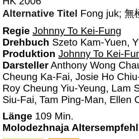
HK 2006
Alternative Titel
Fong juk; 無
Regie
Johnny To Kei-Fung
Drehbuch
Szeto Kam-Yuen, Yi
Produktion
Johnny To Kei-Fu
Darsteller
Anthony Wong Chau
Cheung
Ka-Fai
, Josie Ho
Chiu
Roy Cheung
Yiu-Yeung
, Lam 
Siu-Fai, Tam Ping-Man, Ellen
Länge
109 Min.
Molodezhnaja Altersempfeh