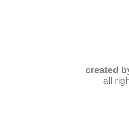
created b
all ri