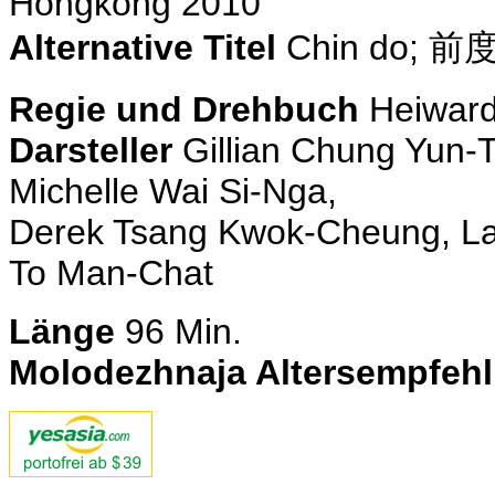
Hongkong 2010
Alternative Titel
Chin do; 前
Regie und Drehbuch
Heiward
Darsteller
Gillian Chung Yun-T
Michelle Wai Si-Nga,
Derek Tsang Kwok-Cheung, L
To Man-Chat
Länge
96
Min.
Molodezhnaja Altersempfeh