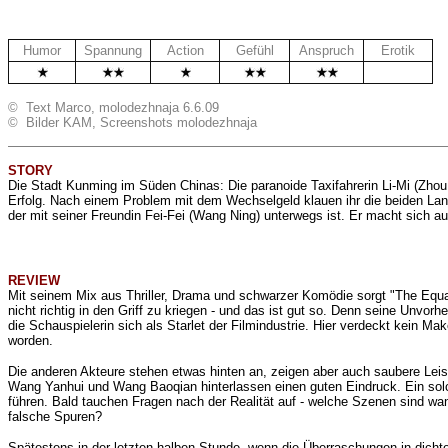
Humor
Spannung
Action
Gefühl
Anspruch
Erotik
.
© Text Marco, molodezhnaja 6.6.09
© Bilder KAM, Screenshots molodezhnaja
STORY
Die Stadt Kunming im Süden Chinas: Die paranoide Taxifahrerin
Li-Mi (Zhou
Erfolg. Nach einem Problem mit dem Wechselgeld klauen ihr die beiden Lan
der mit seiner Freundin Fei-Fei (Wang Ning) unterwegs ist. Er macht sich au
REVIEW
Mit seinem Mix aus Thriller, Drama und schwarzer Komödie sorgt "The Equat
nicht richtig in den Griff zu kriegen - und das ist gut so. Denn seine Unvor
die Schauspielerin sich als Starlet der Filmindustrie. Hier verdeckt kein Ma
worden.
Die anderen Akteure stehen etwas hinten an, zeigen aber auch saubere Leis
Wang Yanhui und Wang Baoqian hinterlassen einen guten Eindruck. Ein sol
führen. Bald tauchen Fragen nach der Realität auf - welche Szenen sind wann 
falsche Spuren?
Spätestens in der letzten halben Stunde, wenn die Überraschungen in dichte