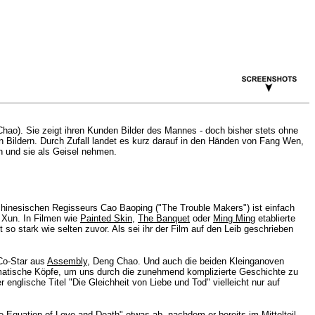
hao). Sie zeigt ihren Kunden Bilder des Mannes - doch bisher stets ohne
 Bildern. Durch Zufall landet es kurz darauf in den Händen von Fang Wen,
en und sie als Geisel nehmen.
chinesischen Regisseurs Cao Baoping ("The Trouble Makers") ist einfach
u Xun. In Filmen wie
Painted Skin
,
The Banquet
oder
Ming Ming
etablierte
 so stark wie selten zuvor. Als sei ihr der Film auf den Leib geschrieben
 Co-Star aus
Assembly
, Deng Chao. Und auch die beiden Kleinganoven
matische Köpfe, um uns durch die zunehmend komplizierte Geschichte zu
 englische Titel "Die Gleichheit von Liebe und Tod" vielleicht nur auf
e Equation of Love and Death" etwas ab, nachdem er bereits im Mittelteil