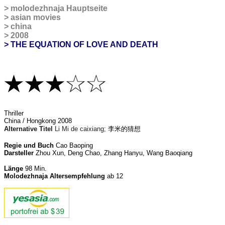
>
molodezhnaja Hauptseite
>
asian movies
>
china
>
2008
> THE EQUATION OF LOVE AND DEATH
Thriller
China / Hongkong 2008
Alternative Titel
Li Mi de caixiang;
李米的猜想
Regie und Buch
Cao Baoping
Darsteller
Zhou Xun, Deng Chao, Zhang Hanyu, Wang Baoqiang
Länge
98
Min.
Molodezhnaja Altersempfehlung
ab 12