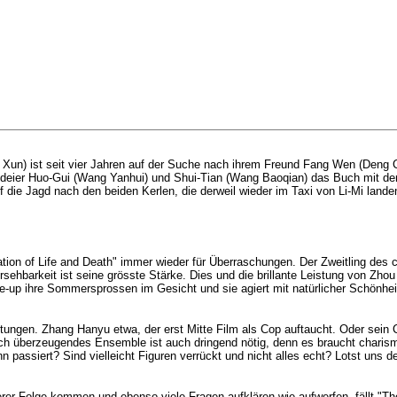
 Xun) ist seit vier Jahren auf der Suche nach ihrem Freund Fang Wen (Deng C
deier Huo-Gui (Wang Yanhui) und Shui-Tian (Wang Baoqian) das Buch mit den
f die Jagd nach den beiden Kerlen, die derweil wieder im Taxi von Li-Mi land
ion of Life and Death" immer wieder für Überraschungen. Der Zweitling des 
hersehbarkeit ist seine grösste Stärke. Dies und die brillante Leistung von Zho
ke-up ihre Sommersprossen im Gesicht und sie agiert mit natürlicher Schönheit
tungen. Zhang Hanyu etwa, der erst Mitte Film als Cop auftaucht. Oder sein
ch überzeugendes Ensemble ist auch dringend nötig, denn es braucht charis
passiert? Sind vielleicht Figuren verrückt und nicht alles echt? Lotst uns der
rer Folge kommen und ebenso viele Fragen aufklären wie aufwerfen, fällt "Th