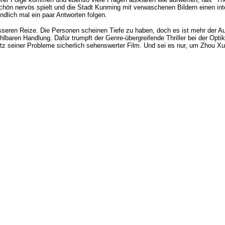
hön nervös spielt und die Stadt Kunming mit verwaschenen Bildern einen int
dlich mal ein paar Antworten folgen.
sseren Reize. Die Personen scheinen Tiefe zu haben, doch es ist mehr der Au
hfühlbaren Handlung. Dafür trumpft der Genre-übergreifende Thriller bei der Op
rotz seiner Probleme sicherlich sehenswerter Film. Und sei es nur, um
Zhou Xun