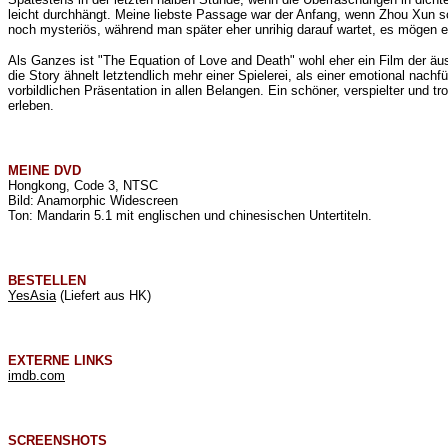
leicht durchhängt. Meine liebste Passage war der Anfang, wenn
Zhou Xun sc
noch mysteriös, während man später eher unrihig darauf wartet, es mögen en
Als Ganzes ist "The Equation of Love and Death" wohl eher ein Film der äu
die Story ähnelt letztendlich mehr einer Spielerei, als einer emotional nac
vorbildlichen Präsentation in allen Belangen. Ein schöner, verspielter und t
erleben.
MEINE
DVD
Hongkong, Code 3, NTSC
Bild: Anamorphic Widescreen
Ton: Mandarin 5.1 mit englischen und chinesischen Untertiteln.
BESTELLEN
YesAsia
(Liefert aus HK)
EXTERNE LINKS
imdb.com
SCREENSHOTS