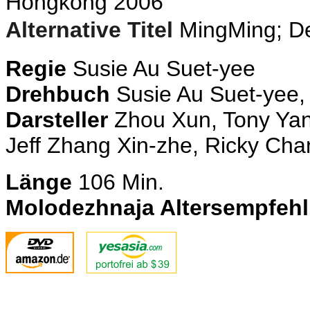
Hongkong 2006
Alternative Titel
MingMing; D
Regie
Susie Au Suet-yee
Drehbuch
Susie Au Suet-yee
,
Darsteller
Zhou Xun, Tony Yang
Jeff Zhang Xin-zhe, Ricky Cha
Länge
106
Min.
Molodezhnaja Altersempfeh