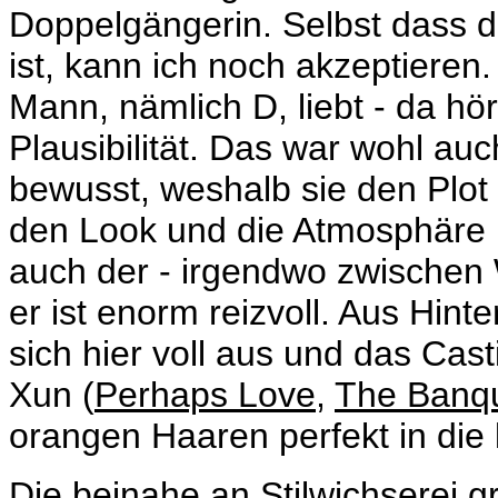
Doppelgängerin. Selbst dass di
ist, kann ich noch akzeptiere
Mann, nämlich D, liebt - da hö
Plausibilität. Das war wohl au
bewusst, weshalb sie den Plot 
den Look und die Atmosphäre ko
auch der - irgendwo zwischen
er ist enorm reizvoll. Aus Hint
sich hier voll aus und das Ca
Xun
(
Perhaps Love
,
The Banq
orangen Haaren perfekt in die 
Die beinahe an Stilwichserei g