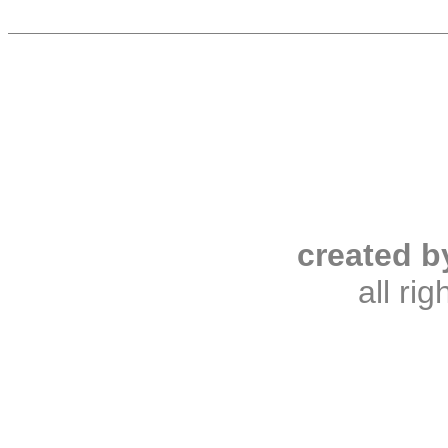
created b
all ri