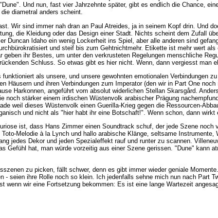
une". Und nun, fast vier Jahrzehnte später, gibt es endlich die Chance, eine
 die diametral anders scheint.
st. Wir sind immer nah dran an Paul Atreides, ja in seinem Kopf drin. Und do
tattung, die Kleidung oder das Design einer Stadt. Nichts scheint dem Zufall 
aler Duncan Idaho ein wenig Lockerheit ins Spiel, aber alle anderen sind gefa
durchbürokratisiert und steif bis zum Gehtnichtmehr. Etikette ist mehr wert a
tar geben ihr Bestes, um unter den verkrusteten Regelungen menschliche Reg
rückenden Schluss. So etwas gibt es hier nicht. Wenn, dann vergiesst man e
s funktioniert als unsere, und unsere gewohnten emotionalen Verbindungen zu
 Häusern und ihren Verbindungen zum Imperator (den wir in Part One noch ni
e Harkonnen, angeführt vom absolut widerlichen Stellan Skarsgård. Anders w
ie noch stärker einem irdischen Wüstenvolk arabischer Prägung nachempfunde
ade weil dieses Wüstenvolk einen Guerilla-Krieg gegen die Ressourcen-Abbau
nisch und nicht als "hier habt ihr eine Botschaft!". Wenn schon, dann wirkt 
 Kuriose ist, dass Hans Zimmer einen Soundtrack schuf, der jede Szene noch v
 Toto-Melodie à la Lynch und hallo arabische Klänge, seltsame Instrumente, 
ang jedes Dekor und jeden Spezialeffekt rauf und runter zu scannen. Villeneu
s Gefühl hat, man würde vorzeitig aus einer Szene gerissen. "Dune" kann atm
ngsszenen zu picken, fällt schwer, denn es gibt immer wieder geniale Momente
en - seien ihre Rolle noch so klein. Ich jedenfalls sehne mich nun nach Pa
lbst wenn wir eine Fortsetzung bekommen: Es ist eine lange Wartezeit angesa