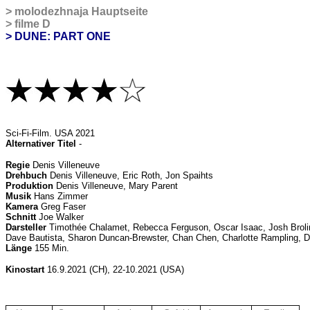
>
molodezhnaja Hauptseite
>
filme D
> DUNE: PART ONE
Sci-Fi-Film
. USA 2021
Alternativer Titel
-
Regie
Denis Villeneuve
Drehbuch
Denis Villeneuve, Eric Roth, Jon Spaihts
Produktion
Denis Villeneuve, Mary Parent
Musik
Hans Zimmer
Kamera
Greg Faser
Schnitt
Joe Walker
Darsteller
Timothée Chalamet, Rebecca Ferguson, Oscar Isaac, Josh Broli
Dave Bautista, Sharon Duncan-Brewster, Chan Chen, Charlotte Rampling, 
Länge
155 Min.
Kinostart
16.9.2021 (CH), 22-10.2021 (USA)