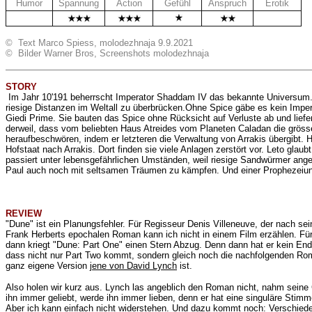
Humor
Spannung
Action
Gefühl
Anspruch
Erotik
.
.
.
© Text Marco Spiess, molodezhnaja 9.9.2021
© Bilder Warner Bros, Screenshots molodezhnaja
STORY
Im Jahr 10'191 beherrscht Imperator Shaddam IV das bekannte Universum. D
riesige Distanzen im Weltall zu überbrücken.Ohne Spice gäbe es kein Imper
Giedi Prime. Sie bauten das Spice ohne Rücksicht auf Verluste ab und lief
derweil, dass vom beliebten Haus Atreides vom Planeten Caladan die gröss
heraufbeschwören, indem er letzteren die Verwaltung von Arrakis übergibt
Hofstaat nach Arrakis. Dort finden sie viele Anlagen zerstört vor. Leto gla
passiert unter lebensgefährlichen Umständen, weil riesige Sandwürmer ang
Paul auch noch mit seltsamen Träumen zu kämpfen. Und einer Prophezeiu
REVIEW
"Dune" ist ein Planungsfehler. Für Regisseur Denis Villeneuve, der nach se
Frank Herberts epochalen Roman kann ich nicht in einem Film erzählen. Für d
dann kriegt "Dune: Part One" einen Stern Abzug. Denn dann hat er kein Ende,
dass nicht nur Part Two kommt, sondern gleich noch die nachfolgenden Roma
ganz eigene Version
jene von David Lynch
ist.
Also holen wir kurz aus. Lynch las angeblich den Roman nicht, nahm seine C
ihn immer geliebt, werde ihn immer lieben, denn er hat eine singuläre Stimm
Aber ich kann einfach nicht widerstehen. Und dazu kommt noch: Verschieden