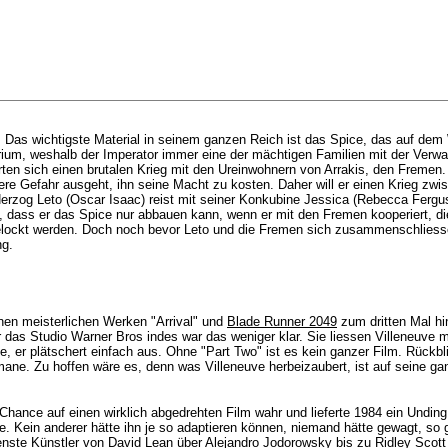
as wichtigste Material in seinem ganzen Reich ist das Spice, das auf dem 
ium, weshalb der Imperator immer eine der mächtigen Familien mit der Verwa
erten sich einen brutalen Krieg mit den Ureinwohnern von Arrakis, den Freme
ere Gefahr ausgeht, ihn seine Macht zu kosten. Daher will er einen Krieg zw
. Herzog Leto (Oscar Isaac) reist mit seiner Konkubine Jessica (Rebecca Fe
ubt, dass er das Spice nur abbauen kann, wenn er mit den Fremen kooperiert, d
elockt werden. Doch noch bevor Leto und die Fremen sich zusammenschliessen
ng.
inen meisterlichen Werken "Arrival" und
Blade Runner 2049
zum dritten Mal hi
as Studio Warner Bros indes war das weniger klar. Sie liessen Villeneuve mal
 er plätschert einfach aus. Ohne "Part Two" ist es kein ganzer Film. Rückblic
ne. Zu hoffen wäre es, denn was Villeneuve herbeizaubert, ist auf seine ganz
hance auf einen wirklich abgedrehten Film wahr und lieferte 1984 ein Unding a
e. Kein anderer hätte ihn je so adaptieren können, niemand hätte gewagt, so ge
ste Künstler von David Lean über Alejandro Jodorowsky bis zu Ridley Scott 