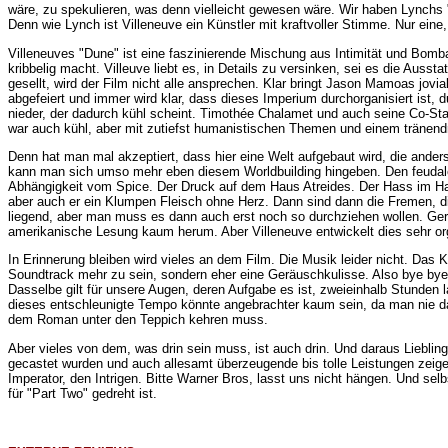
wäre, zu spekulieren, was denn vielleicht gewesen wäre. Wir haben Lynchs "D
Denn wie Lynch ist Villeneuve ein Künstler mit kraftvoller Stimme. Nur eine,
Villeneuves "Dune" ist eine faszinierende Mischung aus Intimität und Bomba
kribbelig macht. Villeuve liebt es, in Details zu versinken, sei es die Auss
gesellt, wird der Film nicht alle ansprechen. Klar bringt Jason Mamoas jovi
abgefeiert und immer wird klar, dass dieses Imperium durchorganisiert ist, 
nieder, der dadurch kühl scheint. Timothée Chalamet und auch seine Co-S
war auch kühl, aber mit zutiefst humanistischen Themen und einem tränend
Denn hat man mal akzeptiert, dass hier eine Welt aufgebaut wird, die ander
kann man sich umso mehr eben diesem Worldbuilding hingeben. Den feudalen
Abhängigkeit vom Spice. Der Druck auf dem Haus Atreides. Der Hass im Haus
aber auch er ein Klumpen Fleisch ohne Herz. Dann sind dann die Fremen, d
liegend, aber man muss es dann auch erst noch so durchziehen wollen. Ger
amerikanische Lesung kaum herum. Aber Villeneuve entwickelt dies sehr orga
In Erinnerung bleiben wird vieles an dem Film. Die Musik leider nicht. Das
Soundtrack mehr zu sein, sondern eher eine Geräuschkulisse. Also bye bye
Dasselbe gilt für unsere Augen, deren Aufgabe es ist, zweieinhalb Stunden l
dieses entschleunigte Tempo könnte angebrachter kaum sein, da man nie da
dem Roman unter den Teppich kehren muss.
Aber vieles von dem, was drin sein muss, ist auch drin. Und daraus Liebli
gecastet wurden und auch allesamt überzeugende bis tolle Leistungen zeig
Imperator, den Intrigen. Bitte Warner Bros, lasst uns nicht hängen. Und se
für "Part Two" gedreht ist.