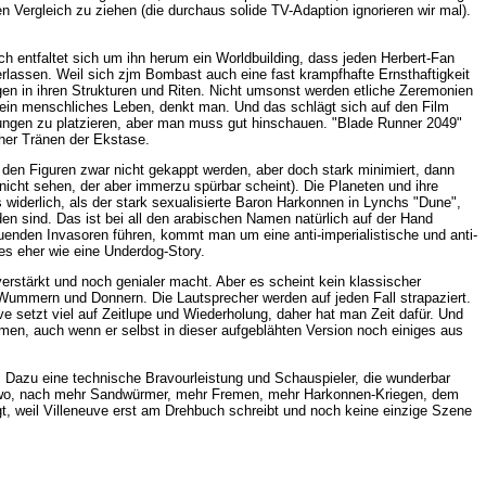
n Vergleich zu ziehen (die durchaus solide TV-Adaption ignorieren wir mal).
ch entfaltet sich um ihn herum ein Worldbuilding, dass jeden Herbert-Fan
überlassen. Weil sich zjm Bombast auch eine fast krampfhafte Ernsthaftigkeit
ngen in ihren Strukturen und Riten. Nicht umsonst werden etliche Zeremonien
ls ein menschliches Leben, denkt man. Und das schlägt sich auf den Film
ungen zu platzieren, aber man muss gut hinschauen. "Blade Runner 2049"
her Tränen der Ekstase.
 den Figuren zwar nicht gekappt werden, aber doch stark minimiert, dann
cht sehen, der aber immerzu spürbar scheint). Die Planeten und ihre
iderlich, als der stark sexualisierte Baron Harkonnen in Lynchs "Dune",
n sind. Das ist bei all den arabischen Namen natürlich auf der Hand
enden Invasoren führen, kommt man um eine anti-imperialistische und anti-
es eher wie eine Underdog-Story.
erstärkt und noch genialer macht. Aber es scheint kein klassischer
Wummern und Donnern. Die Lautsprecher werden auf jeden Fall strapaziert.
ve setzt viel auf Zeitlupe und Wiederholung, daher hat man Zeit dafür. Und
en, auch wenn er selbst in dieser aufgeblähten Version noch einiges aus
. Dazu eine technische Bravourleistung und Schauspieler, die wunderbar
rt Two, nach mehr Sandwürmer, mehr Fremen, mehr Harkonnen-Kriegen, dem
gt, weil Villeneuve erst am Drehbuch schreibt und noch keine einzige Szene