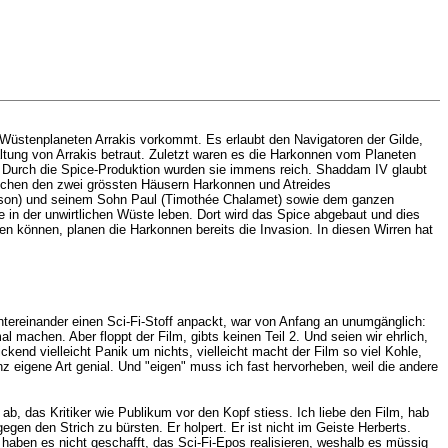
Wüstenplaneten Arrakis vorkommt. Es erlaubt den Navigatoren der Gilde,
ltung von Arrakis betraut. Zuletzt waren es die Harkonnen vom Planeten
n. Durch die Spice-Produktion wurden sie immens reich. Shaddam IV glaubt
ischen den zwei grössten Häusern Harkonnen und Atreides
rguson) und seinem Sohn Paul (Timothée Chalamet) sowie dem ganzen
ie in der unwirtlichen Wüste leben. Dort wird das Spice abgebaut und dies
 können, planen die Harkonnen bereits die Invasion. In diesen Wirren hat
ntereinander einen Sci-Fi-Stoff anpackt, war von Anfang an unumgänglich:
 machen. Aber floppt der Film, gibts keinen Teil 2. Und seien wir ehrlich,
kend vielleicht Panik um nichts, vielleicht macht der Film so viel Kohle,
 eigene Art genial. Und "eigen" muss ich fast hervorheben, weil die andere
b, das Kritiker wie Publikum vor den Kopf stiess. Ich liebe den Film, hab
gen den Strich zu bürsten. Er holpert. Er ist nicht im Geiste Herberts.
haben es nicht geschafft, das Sci-Fi-Epos realisieren, weshalb es müssig