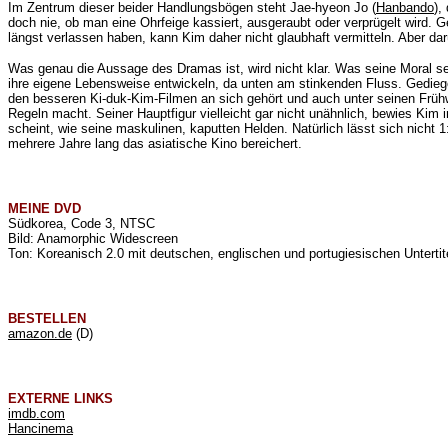
Im Zentrum dieser beider Handlungsbögen steht Jae-hyeon Jo (
Hanbando
),
doch nie, ob man eine Ohrfeige kassiert, ausgeraubt oder verprügelt wird. 
längst verlassen haben, kann Kim daher nicht glaubhaft vermitteln. Aber 
Was genau die Aussage des Dramas ist, wird nicht klar. Was seine Moral s
ihre eigene Lebensweise entwickeln, da unten am stinkenden Fluss. Gediege
den besseren Ki-duk-Kim-Filmen an sich gehört und auch unter seinen Frühw
Regeln macht. Seiner Hauptfigur vielleicht gar nicht unähnlich, bewies Kim 
scheint, wie seine maskulinen, kaputten Helden. Natürlich lässt sich nich
mehrere Jahre lang das asiatische Kino bereichert.
MEINE
DVD
Südkorea, Code 3, NTSC
Bild: Anamorphic Widescreen
Ton: Koreanisch 2.0 mit deutschen, englischen und portugiesischen Untertit
BESTELLEN
amazon.de
(D)
EXTERNE LINKS
imdb.com
Hancinema