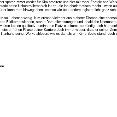
 der später immer wieder für Kim arbeitete und hier mit roher Energie ans 
Gerade seine Unkontrollierbarkeit ist es, die ihn charismatisch macht - wenn 
darüber kann man hinwegsehen, ebenso wie über andere logisch nicht ganz sc
ein soll, ebenso wenig. Kim erzählt vielmehr aus sicherer Distanz eine ebe
ne Bildkompositionen, starke Darstellerleistungen und inhaltliche Überrasc
erken keinen qualitativ dominanten Platz einnimmt, so kündigt sich hier doc
in dieser frühen Phase seiner Karriere doch immer wieder, dass er seinen Zorn
t 1:1 anhand seiner Werke ablesen, wie es damals um Kims Seele stand, doch 
eln.