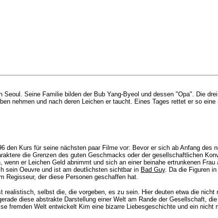
 Seoul. Seine Familie bilden der Bub Yang-Byeol und dessen "Opa". Die drei 
n nehmen und nach deren Leichen er taucht. Eines Tages rettet er so eine su
96 den Kurs für seine nächsten paar Filme vor: Bevor er sich ab Anfang des
araktere die Grenzen des guten Geschmacks oder der gesellschaftlichen Konve
rn, wenn er Leichen Geld abnimmt und sich an einer beinahe ertrunkenen Frau al
 sein Oeuvre und ist am deutlichsten sichtbar in
Bad Guy
. Da die Figuren in
dem Regisseur, der diese Personen geschaffen hat.
t realistisch, selbst die, die vorgeben, es zu sein. Hier deuten etwa die nicht
gerade diese abstrakte Darstellung einer Welt am Rande der Gesellschaft, die
Weise fremden Welt entwickelt Kim eine bizarre Liebesgeschichte und ein nicht