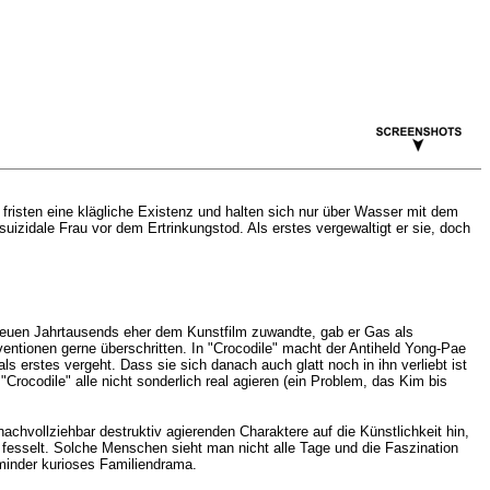
fristen eine klägliche Existenz und halten sich nur über Wasser mit dem
izidale Frau vor dem Ertrinkungstod. Als erstes vergewaltigt er sie, doch
 neuen Jahrtausends eher dem Kunstfilm zuwandte, gab er Gas als
ntionen gerne überschritten. In "Crocodile" macht der Antiheld Yong-Pae
s erstes vergeht. Dass sie sich danach auch glatt noch in ihn verliebt ist
 "Crocodile" alle nicht sonderlich real agieren (ein Problem, das Kim bis
 nachvollziehbar destruktiv agierenden Charaktere auf die Künstlichkeit hin,
 fesselt. Solche Menschen sieht man nicht alle Tage und die Faszination
 minder kurioses Familiendrama.