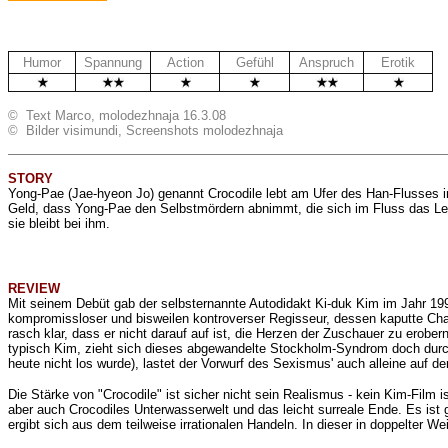
Humor
Spannung
Action
Gefühl
Anspruch
Erotik
© Text Marco, molodezhnaja 16.3.08
© Bilder visimundi, Screenshots molodezhnaja
STORY
Yong-Pae (Jae-hyeon Jo) genannt Crocodile lebt am Ufer des Han-Flusses in
Geld, dass Yong-Pae den Selbstmördern abnimmt, die sich im Fluss das Lebe
sie bleibt bei ihm.
REVIEW
Mit seinem Debüt gab der selbsternannte Autodidakt Ki-duk Kim im Jahr 19
kompromissloser
und bisweilen kontroverser Regisseur, dessen kaputte Ch
rasch klar, dass er nicht darauf auf ist, die Herzen der Zuschauer zu erobe
typisch Kim, zieht sich dieses abgewandelte Stockholm-Syndrom doch durch
heute nicht los wurde), lastet der Vorwurf des Sexismus' auch alleine auf 
Die Stärke von "Crocodile" ist sicher nicht sein Realismus - kein Kim-Film is
aber auch Crocodiles Unterwasserwelt und das leicht surreale Ende. Es ist 
ergibt sich aus dem
teilweise
irrationalen Handeln. In dieser in doppelter 