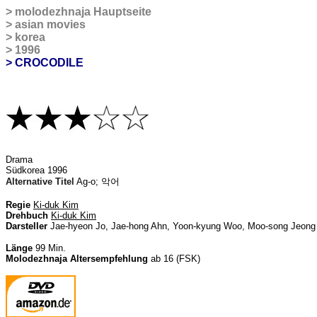
>
molodezhnaja Hauptseite
>
asian movies
>
korea
>
1996
> CROCODILE
Drama
Südkorea 1996
Alternative Titel
Ag-o;
악어
Regie
Ki-duk Kim
Drehbuch
Ki-duk Kim
Darsteller
Jae-hyeon Jo, Jae-hong Ahn, Yoon-kyung Woo, Moo-song Jeong
Länge
99 Min.
Molodezhnaja Altersempfehlung
ab 16 (FSK)