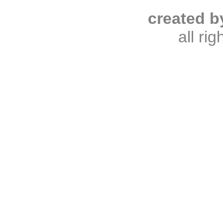
created b
all ri