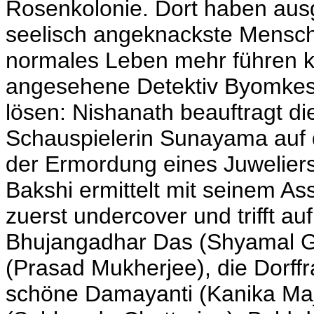
Rosenkolonie. Dort haben aus
seelisch angeknackste Mensche
normales Leben mehr führen kö
angesehene Detektiv Byomkesh
lösen: Nishanath beauftragt d
Schauspielerin Sunayama auf d
der Ermordung eines Juweliers
Bakshi ermittelt mit seinem Ass
zuerst undercover und trifft a
Bhujangadhar Das (Shyamal G
(Prasad Mukherjee), die Dorffr
schöne Damayanti (Kanika Maj