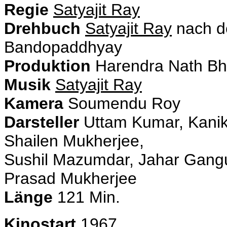
Regie
Satyajit Ray
Drehbuch
Satyajit Ray
nach d
Bandopaddhyay
Produktion
Harendra Nath Bh
Musik
Satyajit Ray
Kamera
Soumendu Roy
Darsteller
Uttam Kumar, Kanik
Shailen Mukherjee,
Sushil Mazumdar, Jahar Ganguli
Prasad Mukherjee
Länge
121 Min.
Kinostart
1967