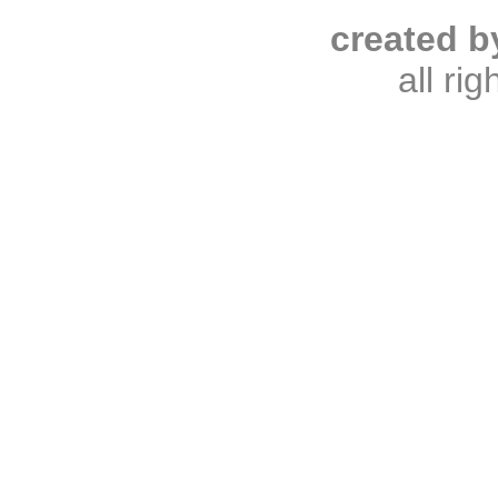
created b
all ri