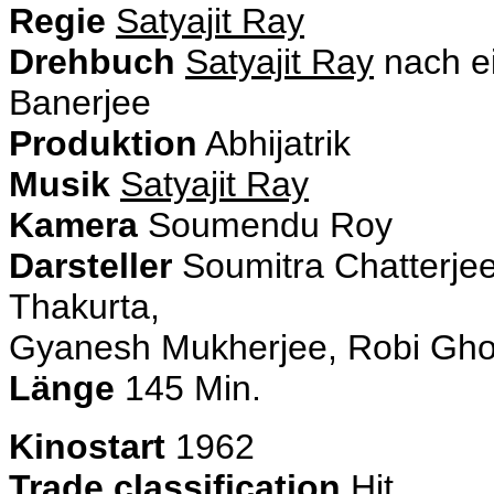
Regie
Satyajit Ray
Drehbuch
Satyajit Ray
nach e
Banerjee
Produktion
Abhijatrik
Musik
Satyajit Ray
Kamera
Soumendu Roy
Darsteller
Soumitra Chatterje
Thakurta,
Gyanesh Mukherjee, Robi Gho
Länge
145 Min.
Kinostart
1962
Trade classification
Hit