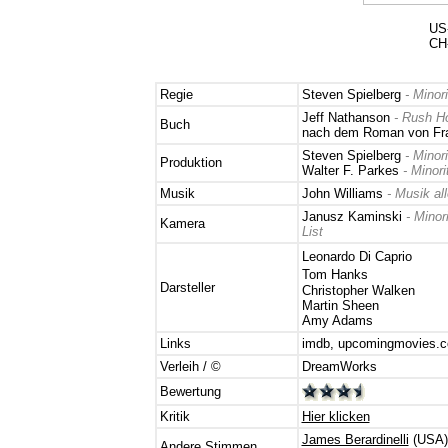
US-
CH-
Regie
Steven Spielberg
-
Minori
J
eff Nathanson
- Rush H
Buch
nach dem Roman von Fra
Steven Spielberg
-
Minori
Produktion
Walter F. Parkes
-
Minori
Musik
John Williams
- Musik al
Janusz Kaminski
-
Minor
Kamera
List
Leonardo Di Caprio
Tom Hanks
Darsteller
Christopher Walken
Martin Sheen
Amy Adams
Links
imdb
,
upcomingmovies.
Verleih / ©
DreamWorks
Bewertung
Kritik
Hier klicken
James Berardinelli
(USA
Andere Stimmen