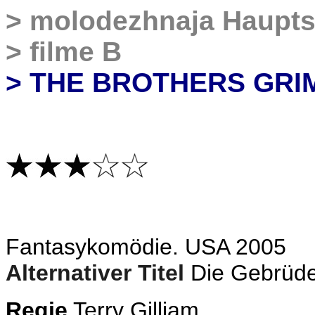
>
molodezhnaja Haupts
>
filme B
> THE BROTHERS GRI
Fantasykomödie. USA 2005
Alternativer Titel
Die Gebrüd
Regie
Terry Gilliam