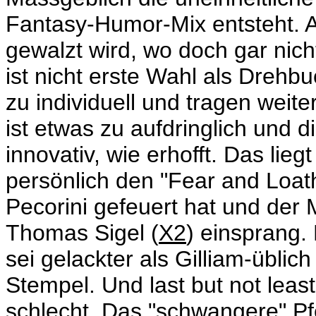
Fantasy-Humor-Mix entsteht. Ab
gewalzt wird, wo doch gar nicht
ist nicht erste Wahl als Drehb
zu individuell und tragen weite
ist etwas zu aufdringlich und 
innovativ, wie erhofft. Das lie
persönlich den "Fear and Loat
Pecorini gefeuert hat und der
Thomas Sigel (
X2
) einsprang.
sei gelackter als Gilliam-üblic
Stempel. Und last but not leas
schlecht. Das "schwangere" Pf