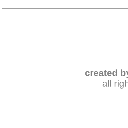
created b
all ri