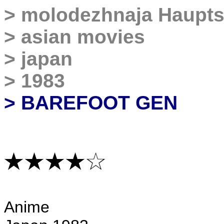
>
molodezhnaja Haupts
>
asian movies
>
japan
>
1983
>
BAREFOOT GEN
Anime