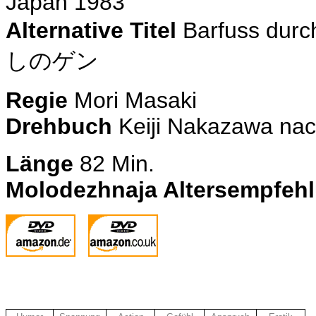
Japan 1983
Alternative Titel
Barfuss durc
しのゲン
Regie
Mori Masaki
Drehbuch
Keiji Nakazawa na
Länge
82 Min.
Molodezhnaja Altersempfeh