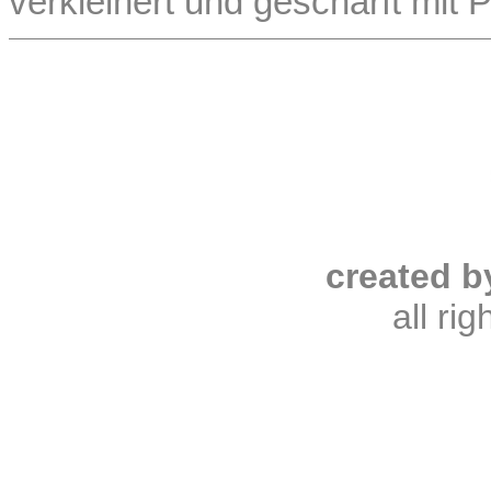
verkleinert und geschärft mit
created b
all ri