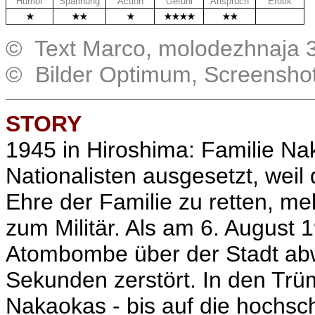
Humor
Spannung
Action
Gefühl
Anspruch
Erotik
.
© Text Marco, molodezhnaja 
© Bilder Optimum, Screensho
STORY
1945 in Hiroshima: Familie Na
Nationalisten ausgesetzt, weil
Ehre der Familie zu retten, meld
zum Militär. Als am 6. August
1
Atombombe über der Stadt abwe
Sekunden zerstört. In den Trü
Nakaokas - bis auf die hochsc