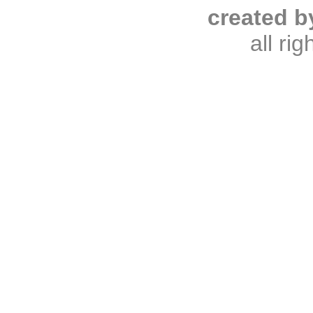
created b
all ri