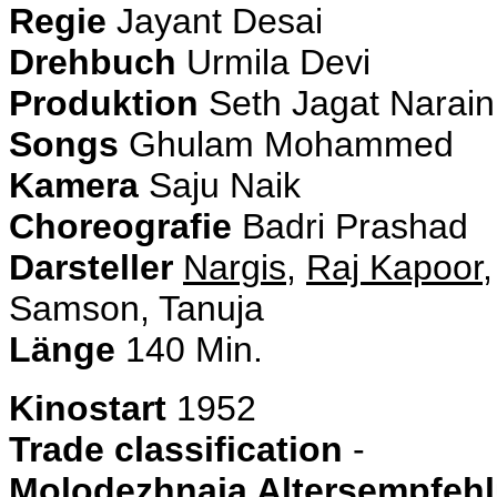
Regie
Jayant Desai
Drehbuch
Urmila Devi
Produktion
Seth Jagat Narain
Songs
Ghulam Mohammed
Kamera
Saju Naik
Choreografie
Badri Prashad
Darsteller
Nargis
,
R
aj Kapoor
Samson, Tanuja
Länge
140 Min.
Kinostart
1952
Trade classification
-
Molodezhnaja Altersempfeh