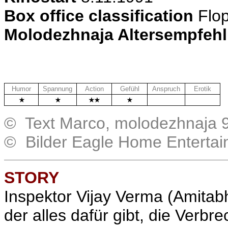
Box office classification
Flo
Molodezhnaja Altersempfeh
Humor
Spannung
Action
Gefühl
Anspruch
Erotik
.
.
© Text Marco, molodezhnaja 9
© Bilder Eagle Home Entertai
STORY
Inspektor Vijay Verma (Amitabh 
der alles dafür gibt, die
Verbre