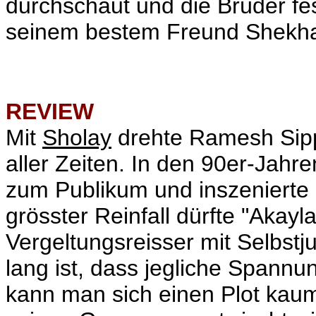
durchschaut und die Brüder fes
seinem bestem Freund Shekhar
REVIEW
Mit
Sholay
drehte Ramesh Sippy
aller Zeiten. In den 90er-Jahre
zum Publikum und inszenierte 
grösster Reinfall dürfte "Akayl
Vergeltungsreisser mit
Selbstju
lang ist, dass jegliche Spannu
kann man sich einen Plot kaum