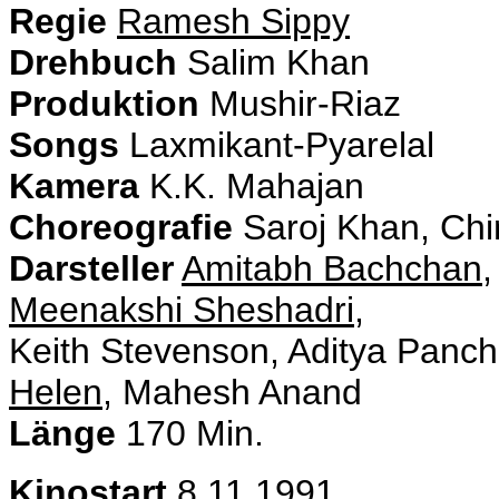
Regie
Ramesh Sippy
Drehbuch
Salim Khan
Produktion
Mushir-Riaz
Songs
Laxmikant-Pyarelal
Kamera
K.K. Mahajan
Choreografie
Saroj Khan, Chi
Darsteller
Amitabh Bachchan
,
Meenakshi Sheshadri
,
Keith Stevenson, Aditya Pancho
Helen
, Mahesh Anand
Länge
170 Min.
Kinostart
8.11.1991