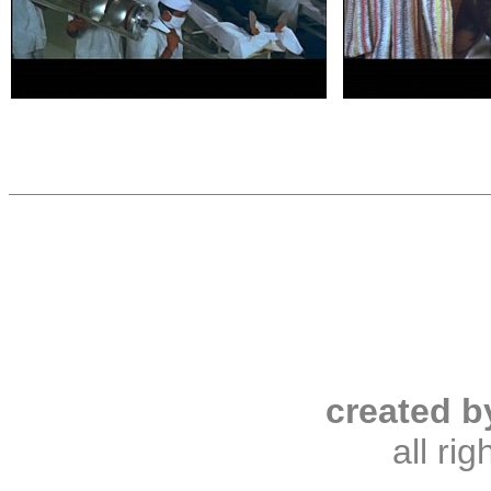
created b
all ri