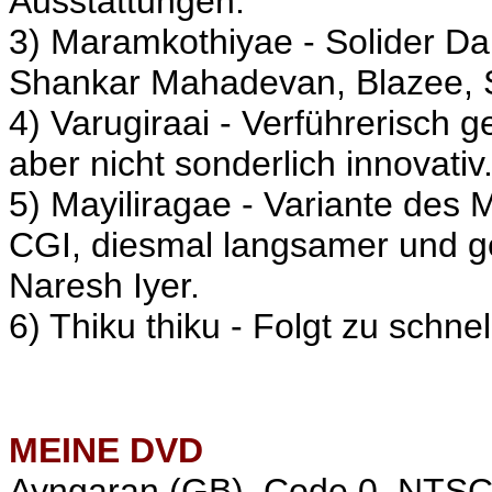
Ausstattungen.
3) Maramkothiyae - Solider Da
Shankar Mahadevan, Blazee, S
4) Varugiraai - Verführerisch
aber nicht sonderlich innovativ
5) Mayiliragae - Variante des
CGI, diesmal langsamer und 
Naresh Iyer
.
6) Thiku thiku - Folgt zu schnel
MEINE
DVD
Ayngaran (GB), Code 0, NTS