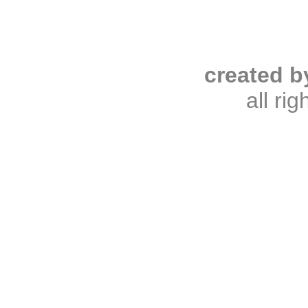
created b
all ri