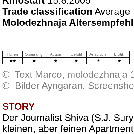
Kinostart
15.8.2005
Trade classification
Average
Molodezhnaja Altersempfeh
Humor
Spannung
Action
Gefühl
Anspruch
Erotik
.
© Text Marco, molodezhnaja 1
© Bilder Ayngaran, Screensho
STORY
Der Journalist Shiva (S.J. Sur
kleinen, aber feinen Apartment.