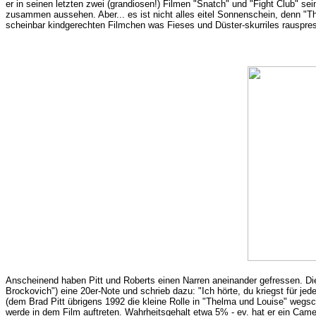
er in seinen letzten zwei (grandiosen!) Filmen "Snatch" und "Fight Club" 
zusammen aussehen. Aber... es ist nicht alles eitel Sonnenschein, denn "
scheinbar kindgerechten Filmchen was Fieses und Düster-skurriles rauspress
Anscheinend haben Pitt und Roberts einen Narren aneinander gefressen. D
Brockovich") eine 20er-Note und schrieb dazu: "Ich hörte, du kriegst für je
(dem Brad Pitt übrigens 1992 die kleine Rolle in "Thelma und Louise" wegsc
werde in dem Film auftreten. Wahrheitsgehalt etwa 5% - ev. hat er ein Cam