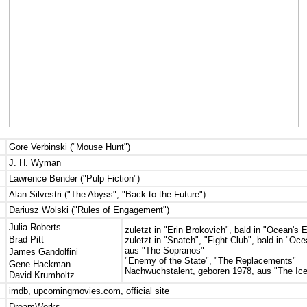
Gore Verbinski ("Mouse Hunt")
J. H. Wyman
Lawrence Bender ("Pulp Fiction")
Alan Silvestri ("The Abyss", "Back to the Future")
Dariusz Wolski ("Rules of Engagement")
Julia Roberts
zuletzt in "Erin Brokovich", bald in "Ocean's 
Brad Pitt
zuletzt in
"Snatch"
, "
Fight Club"
, bald in "Oce
aus "The Sopranos"
James Gandolfini
"Enemy of the State", "The Replacements"
Gene Hackman
Nachwuchstalent, geboren 1978, aus "The Ic
David Krumholtz
imdb
,
upcomingmovies.com
,
official site
DreamWorks