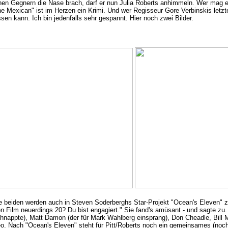
seinen Gegnern die Nase brach, darf er nun Julia Roberts anhimmeln. Wer mag 
The Mexican" ist im Herzen ein Krimi. Und wer Regisseur Gore Verbinskis le
en kann. Ich bin jedenfalls sehr gespannt. Hier noch zwei Bilder.
ie beiden werden auch in Steven Soderberghs Star-Projekt "Ocean's Eleven" 
den Film neuerdings 20? Du bist engagiert." Sie fand's amüsant - und sagte z
hnappte), Matt Damon (der für Mark Wahlberg einsprang), Don Cheadle, Bill M
eo. Nach "Ocean's Eleven" steht für Pitt/Roberts noch ein gemeinsames (noch