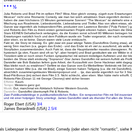
* * * ½
Julia Roberts und Brad Pitt im selben Film? Wow. Aber gleich vorweg, zügelt eure Erwartungen.
Mexican" nicht eine Rromantic Comedy, wie man bei solch attraktiven Stars eigentlich denken
haben die zwei höchstens 15 Minuten gemeinsame Szenen! "The Mexican" ist vielmehr eine e
Mischung aus Roadmovie, Liebeskomödie, Liebesdrama und Thriller. Also von allem etwas, aber
Ganze war eigentlich als Independent-Film, produziert von Lawrence Bender ("Pulp Fiction") ge
und Roberts den Film zu ihrem ersten gemeinsamen Projekt erkoren haben, wuchsen die Dim
Stars KEINEN Gehaltscheck verlangten, da die Kosten sonst schnell 80 Millionen betragen hä
Erwartungen natürlich hoch und dem Publikum wurde ein Trailer vorgesetzt, der nach romanti
aber eben, es ist keine. Darum waren viele Leute enttäuscht.
Fakt ist, die Story ist mässig. Es gibt zwar ein paar witzige Twists (Gandolfinis Outing etwa), a
wenig Sinn machen (v.a. gegen das Ende) - und das Ende ist eh viel zu ausufernd, als wolle 
Storyfäden zusammenbinden. Auch Fakt ist, dass die Hauptdarsteller masslos überagieren. Rob
hysterisch (ja okm, Fauen sind oft so *g*, aber herrjeh) und Brad gestikuliert wie ein Wilder i
Trotzdem wirkt er noch einen Funken sympatischer mit seinem trotteligen Auftreten und der bl
beiden die Show stielt eindeutig "Sopranos"-Star James Gandolfini mit seinem Auftritt als Profik
Darsteller wie Bob Baladan liefern gute Arbeit, der Kurzauftritt von Gene Hackman wirkt dage
Was bleibt noch zu erwähnen? Gefilmt ist das Ganze vom Ex-Werbefilmer Verbinski mit Stil un
Szenen haben Witz (v.a. die mit Brad), einige Szenen haben Tiefgang (v.a. die mit Gandolfini), 
absichtlich zusammengeklautes Westernpotpouri und ... tja, das würde eigentlich nur für 3 Ste
Brad-Pitt-Bonus (tm) sichert dem Film 3.5. Nicht schlecht, aber eben: Man hätte mehr erhofft. D
Roberts-Film (Ocean 11 mit George Clooney) wird sicher besser.
Effekte
: Kaum.
Tempo
: Meistens ganz gut.
Musik
: Gut, manchmal ein Abklatsch früherer Western-Sounds.
Darsteller
: Gandolfini übertrumpft Pitt & Roberts.
Zwei Publikumslieblinge in publikumsfeindlichen Rollen. Ein temporeicher Film mit Stil inszeniert
und mit einer holprigen Story unterlegt. James Gandolfini stielt als rihender Pol allen die Show.
Roger Ebert (USA)
3/4
James Berardinelli (USA)
2.5/4
r als Liebespaar in einer Romantic Comedy (oder eben nicht "romantic", siehe 