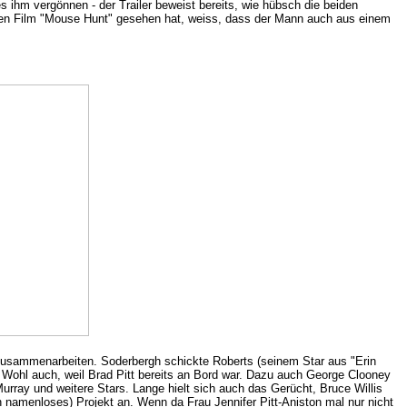
es ihm vergönnen - der
Trailer
beweist bereits, wie hübsch die beiden
tzten Film "Mouse Hunt" gesehen hat, weiss, dass der Mann auch aus einem
zusammenarbeiten. Soderbergh schickte Roberts (seinem Star aus "Erin
u. Wohl auch, weil Brad Pitt bereits an Bord war. Dazu auch George Clooney
urray und weitere Stars. Lange hielt sich auch das Gerücht, Bruce Willis
 namenloses) Projekt an. Wenn da Frau Jennifer Pitt-Aniston mal nur nicht