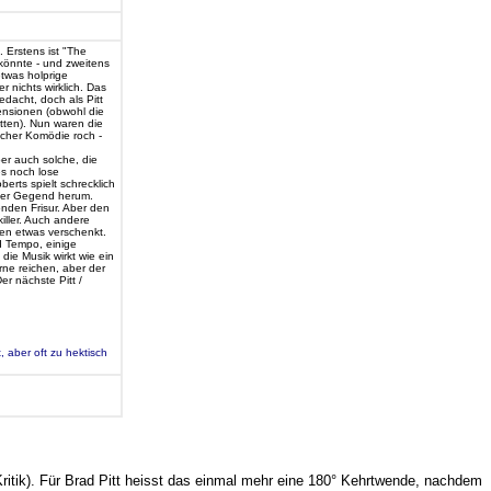
 Erstens ist "The
 könnte - und zweitens
twas holprige
 nichts wirklich. Das
dacht, doch als Pitt
ensionen (obwohl die
tten). Nun waren die
scher Komödie roch -
ber auch solche, die
es noch lose
erts spielt schrecklich
n der Gegend herum.
onden Frisur. Aber den
iller. Auch andere
gen etwas verschenkt.
d Tempo, einige
die Musik wirkt wie ein
rne reichen, aber der
er nächste Pitt /
, aber oft zu hektisch
Kritik). Für Brad Pitt heisst das einmal mehr eine 180° Kehrtwende, nachdem