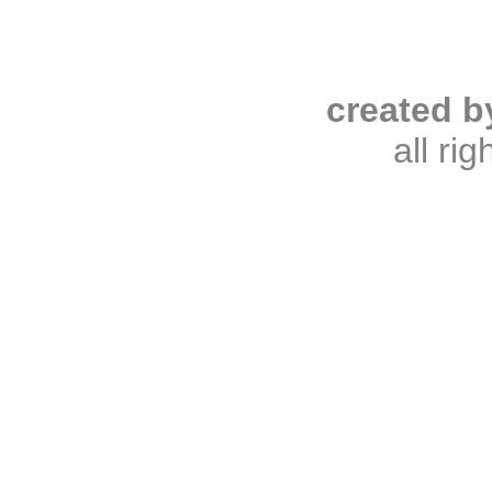
created b
all ri