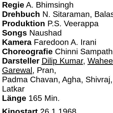
Regie
A. Bhimsingh
Drehbuch
N. Sitaraman, Bal
Produktion
P.S. Veerappa
Songs
Naushad
Kamera
Faredoon A. Irani
Choreografie
Chinni Sampath
Darsteller
Dilip Kumar
,
Wahee
Garewal
, Pran,
Padma Chavan, Agha, Shivraj,
Latkar
Länge
165 Min.
Kinostart
26.1.1968