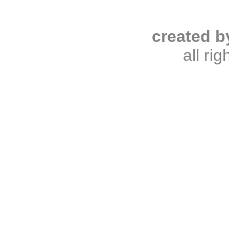
created b
all ri