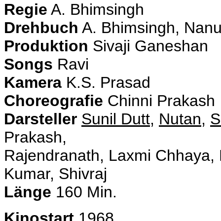
Regie
A. Bhimsingh
Drehbuch
A. Bhimsingh, Nan
Produktion
Sivaji Ganeshan
Songs
Ravi
Kamera
K.S. Prasad
Choreografie
Chinni Prakash
Darsteller
Sunil Dutt
,
Nutan
,
S
Prakash,
Rajendranath, Laxmi Chhaya, L
Kumar, Shivraj
Länge
160 Min.
Kinostart
1968