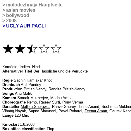
>
molodezhnaja Hauptseite
>
asian movies
>
bollywood
>
2008
> UGLY AUR PAGLI
K
omödie. Indien. Hindi
Alternativer Titel
Der Hässliche und die Verrückte
Regie
Sachin Kamlakar Khot
Drehbuch
Anil Pandey
Produktion
Pritish Nandy, Rangita Pritish-Nandy
Songs
Anu Malik
Kamera
Somak Mukherjee, Madhu Ambat
Choreografie
Remo, Rajeev Surti, Pony Verma
Darsteller
Mallika Sherawat
, Ranvir Shorey,
Tinnu Anand, Sushmita Mukher
Vihang Nayak, Sapna Bhavnani, Payal Rohatgi,
Zeenat Aman
, Gaurav Kap
Länge
120 Min.
Kinostart
1.8.2008
Box office classification
Flop