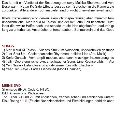
Das ist mit ein Verdienst der Besetzung um sexy Mallika Sherawat und Verlie
Bose war in
Pyaar Ke Side Effects
besser, sein Sprechen in die Kamera viel
zu punkten. Alle anderen Schauspieler sind unwichtig, erwähnenswert sind
Khots Inszenierung wirkt derweil ziemlich unspektakulär, aber immerhin tem
ungewöhnliche "
Meri Khud Ki Talash" und der mit Latin-Flair behaftete "Ju
lässt die zweite Hälfte nach und schade ist die Idee abgekupfert, dadurch g
lang zu unterhalten. Ansprüche runterschrauben, Schmunzeln und das Ge
SONGS
1) Meri Khud Ki Talash - Süsses Stück im Vorspann, ungewöhnlich gesungen
2
) Just Shut Up - Coole spanische Rhythmen, solides Lied (
Anu Malik
)
3) Karle Gunaah - Verkrampft modern, aber dank knackiger Inszenierung nic
4) Talli - Doofe englische Lyrics, schwacher Song. Eine Reprise gibts im Ab
5) Yeh Nazar - Belanglose Strand-Nummer (
Sunidhi Chauhan
)
6) Yaad Teri Aaye - Fades Liebeslied (
Mohit Chauhan
)
MEINE
DVD
Shemaroo (IND), Code 0, NTSC
Bild: Anamorphic Widescreen
Ton: Hindi 5.1 und 2.0 mit englischen, französischen und arabischen Unterti
Disk Rating
* * ½
(Etliche Nachzieheffekte und Pixelbildungen, farblich aber