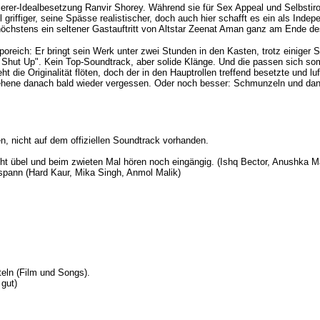
rer-Idealbesetzung Ranvir Shorey. Während sie für Sex Appeal und Selbstironie
 griffiger, seine Spässe realistischer, doch auch hier schafft es ein als In
 höchstens ein seltener Gastauftritt von Altstar Zeenat Aman ganz am Ende 
poreich: Er bringt sein Werk unter zwei Stunden in den Kasten, trotz einiger
st Shut Up". Kein Top-Soundtrack, aber solide Klänge. Und die passen sich som
eht die Originalität flöten, doch der in den Hauptrollen treffend besetzte und
sehene danach bald wieder vergessen. Oder noch besser: Schmunzeln und d
, nicht auf dem offiziellen Soundtrack vorhanden.
ht übel und beim zwieten Mal hören noch eingängig. (
Ishq Bector, Anushka 
spann (
Hard Kaur
,
Mika Singh, Anmol Malik
)
teln (Film und Songs).
 gut)