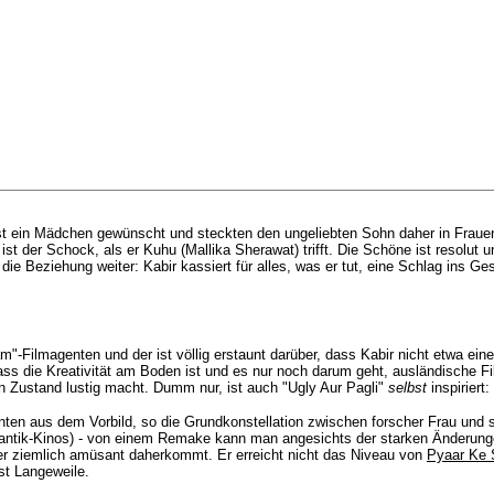
inst ein Mädchen gewünscht und steckten den ungeliebten Sohn daher in Frauen
st der Schock, als er Kuhu (Mallika Sherawat) trifft. Die Schöne ist resolut u
ft die Beziehung weiter: Kabir kassiert für alles, was er tut, eine Schlag in
"-Filmagenten und der ist völlig erstaunt darüber, dass Kabir nicht etwa ein
dass die Kreativität am Boden ist und es nur noch darum geht, ausländische Fi
n Zustand lustig macht. Dumm nur, ist auch "Ugly Aur Pagli"
selbst
inspiriert
en aus dem Vorbild, so die Grundkonstellation zwischen forscher Frau und 
tik-Kinos) - von einem Remake kann man angesichts der starken Änderungen 
er ziemlich amüsant daherkommt. Er erreicht nicht das Niveau von
Pyaar Ke 
st Langeweile.