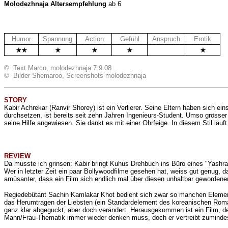
Molodezhnaja Altersempfehlung
ab 6
Humor
Spannung
Action
Gefühl
Anspruch
Erotik
.
© Text Marco, molodezhnaja 7.9.08
© Bilder Shemaroo, Screenshots molodezhnaja
STORY
Kabir Achrekar (Ranvir Shorey) ist ein Verlierer. Seine Eltern haben sich e
durchsetzen, ist bereits seit zehn Jahren Ingenieurs-Student. Umso grösser i
seine Hilfe angewiesen. Sie dankt es mit einer Ohrfeige. In diesem Stil läu
REVIEW
Da musste ich grinsen: Kabir bringt Kuhus Drehbuch ins Büro eines "Yashram
Wer in letzter Zeit ein paar Bollywoodfilme gesehen hat, weiss gut genug, 
amüsanter, dass ein Film sich endlich mal über diesen unhaltbar gewordene
Regiedebütant Sachin Kamlakar Khot bedient sich zwar so manchen Element
das Herumtragen der Liebsten (ein Standardelement des koreanischen Roman
ganz klar abgeguckt, aber doch verändert. Herausgekommen ist ein Film, d
Mann/Frau-Thematik immer wieder denken muss, doch er vertreibt zuminde