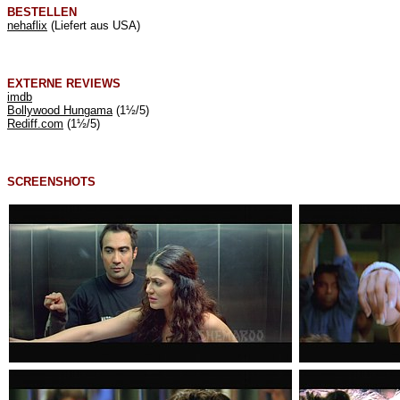
BESTELLEN
nehaflix
(Liefert aus USA)
EXTERNE REVIEWS
imdb
Bollywood Hungama
(1½/5)
Rediff.com
(1½/5)
SCREENSHOTS