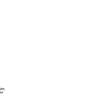
jee,
oor