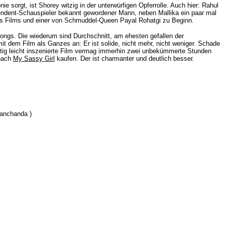
 sorgt, ist Shorey witzig in der unterwürfigen Opferrolle. Auch hier: Rahul
dependent-Schauspieler bekannt gewordener Mann, neben Mallika ein paar mal
des Films und einer von Schmuddel-Queen Payal Rohatgi zu Beginn.
 Songs. Die wiederum sind Durchschnitt, am ehesten gefallen der
it dem Film als Ganzes an: Er ist solide, nicht mehr, nicht weniger. Schade
 luftig leicht inszenierte Film vermag immerhin zwei unbekümmerte Stunden
anach
My Sassy Girl
kaufen. Der ist charmanter und deutlich besser.
Manchanda
)