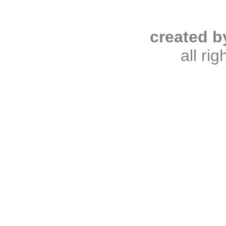
created b
all ri