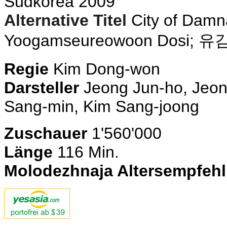
Südkorea 2009
Alternative Titel
City of Damna
Yoogamseureowoon Dosi;
Regie
Kim
Dong-won
Darsteller
Jeong Jun-ho, Jeon
Sang-min, Kim Sang-joong
Zuschauer
1'560'000
Länge
116 Min.
Molodezhnaja Altersempfeh