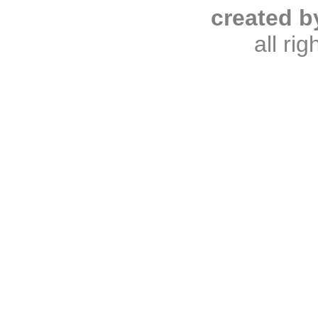
created b
all ri