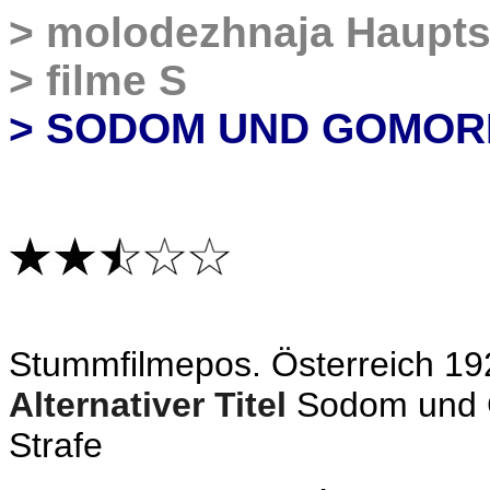
>
molodezhnaja Haupts
>
filme S
> SODOM UND GOMO
S
tummfilmepos. Österreich 19
Alternativer Titel
Sodom und 
Strafe