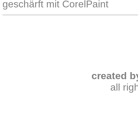
geschärft mit CorelPaint
created b
all ri