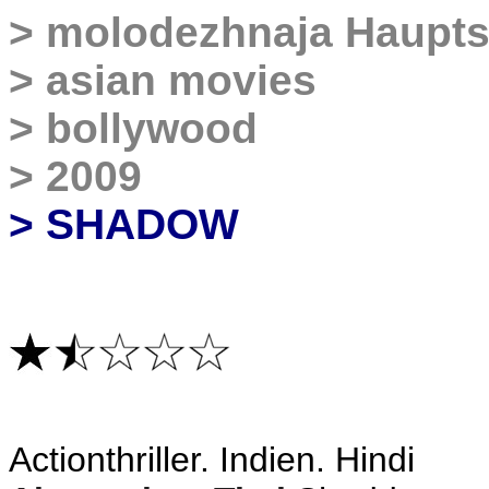
>
molodezhnaja Haupts
>
asian movies
>
bollywood
>
2009
> SHADOW
A
ctionthriller. Indien. Hindi