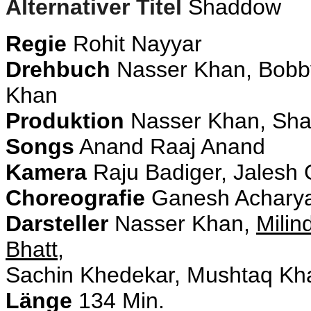
Alternativer Titel
Shaddow
Regie
Rohit Nayyar
Drehbuch
Nasser Khan, Bobby
Khan
Produktion
Nasser Khan, Sh
Songs
Anand Raaj Anand
Kamera
Raju Badiger, Jalesh 
Choreografie
Ganesh Acharya
Darsteller
Nasser Khan,
Mili
Bhatt
,
Sachin Khedekar, Mushtaq Kha
Länge
134 Min.