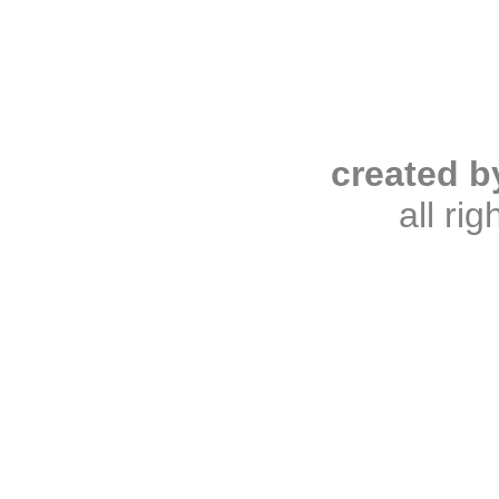
created b
all ri