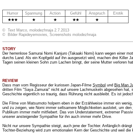
Humor
Spannung
Action
Gefühl
Anspruch
Erotik
.
© Text Marco, molodezhnaja 2.7.2013
© Bilder Rapideyemovies, Screenshots molodezhnaja
STORY
Der herrenlose Samurai
Nomi Kanjuro (Takaaki Nomi) kann wegen einer motor
durchs Land. Als ein Kopfgeld auf ihn ausgesetzt wird, machen drei Killer J
Tagen seinen kleinen Sohn zum Lachen bringt, der seine Mutter verloren hat
REVIEW
Dass man vom Regisseur der kuriosen Japan-Filme
Symbol
und
Big Man J
dritten Film "Saya Zamurai" nicht auf unsere Lachmuskeln abgesehen hat, so
Geschichte eigentlich so traurig, dass Rührung nicht ausbleibt. Es ist j
Die Filme von
Matsumoto holpern eben in der Erzählweise immer ein wenig,
und zu zeigen, wie Nomi immer seltsamere Möglichkeiten auslotet, um den 
Publikum immer mehr mitfiebert. Das von
Understatement, extremer Passivi
unserer ansteigender Sympathie für ihn auch immer mehr Drive.
Nicht nur unsere Sympathie steigt, auch jene der Tochter. Anfänglich dräng
Tochter-Beziehung wird zum emotionalen Kern der Geschichte und weil die 