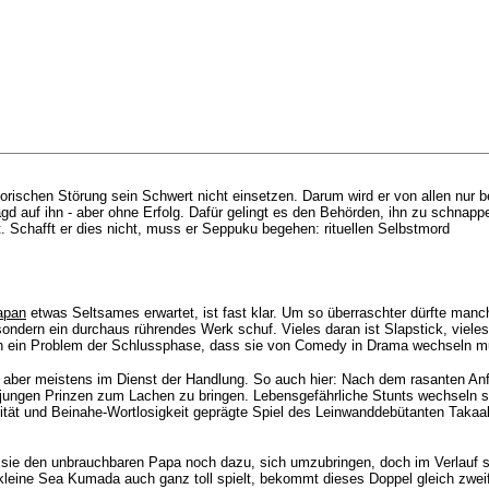
ischen Störung sein Schwert nicht einsetzen. Darum wird er von allen nur b
agd auf ihn - aber ohne Erfolg. Dafür gelingt es den Behörden, ihn zu schnap
. Schafft er dies nicht, muss er Seppuku begehen: rituellen Selbstmord
apan
etwas Seltsames erwartet, ist fast klar. Um so überraschter dürfte manc
ndern ein durchaus rührendes Werk schuf. Vieles daran ist Slapstick, vieles r
edoch ein Problem der Schlussphase, dass sie von Comedy in Drama wechseln 
 aber meistens im Dienst der Handlung. So auch hier: Nach dem rasanten An
jungen Prinzen zum Lachen zu bringen. Lebensgefährliche Stunts wechseln sic
tät und Beinahe-Wortlosigkeit geprägte Spiel des Leinwanddebütanten Takaaki
t sie den unbrauchbaren Papa noch dazu, sich umzubringen, doch im Verlauf s
kleine
Sea Kumada auch ganz toll spielt, bekommt dieses Doppel gleich zweif