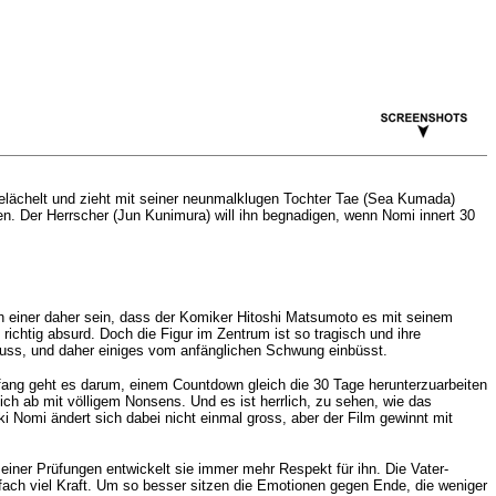
elächelt und zieht mit seiner neunmalklugen Tochter Tae (Sea Kumada)
pen. Der Herrscher (Jun Kunimura) will ihn begnadigen, wenn Nomi innert 30
h einer daher sein, dass der Komiker
Hitoshi Matsumoto es mit seinem
ichtig absurd. Doch die Figur im Zentrum ist so tragisch und ihre
muss, und daher einiges vom anfänglichen Schwung einbüsst.
fang geht es darum, einem Countdown gleich die 30 Tage herunterzuarbeiten
h ab mit völligem Nonsens. Und es ist herrlich, zu sehen, wie das
 Nomi ändert sich dabei nicht einmal gross, aber der Film gewinnt mit
einer Prüfungen entwickelt sie immer mehr Respekt für ihn. Die Vater-
ach viel Kraft. Um so besser sitzen die Emotionen gegen Ende, die weniger