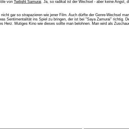
Stile von
Twilight Samurai
. Ja, so radikal ist der Wechsel - aber keine Angst,
 nicht gar so strapazieren wie jener Film. Auch dürfte der Genre-Wechsel m
as Sentimentalität ins Spiel zu bringen, der ist bei "Saya Zamurai" richtig. 
tes Herz. Mutiges Kino wie dieses sollte man belohnen. Man wird als Zuschaue