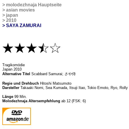
>
molodezhnaja Hauptseite
>
asian movies
>
japan
>
2010
>
SAYA ZAMURAI
Tragikomödie
Japan 2010
Alternative Titel
Scabbard Samurai; さや侍
Regie und Drehbuch
Hitoshi Matsumoto
Darsteller
Takaaki Nomi, Sea Kumada, Itsuji Itao, Tokio Emoto, Ryo, Roll
Länge
99 Min.
Molodezhnaja Altersempfehlung
ab 12 (FSK: 6)