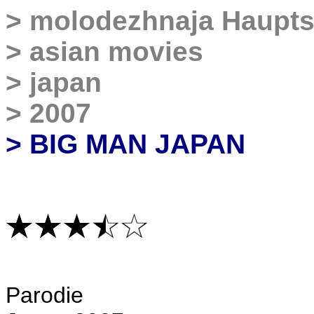
>
molodezhnaja Haupts
>
asian movies
>
japan
>
2007
> BIG MAN JAPAN
P
arodie