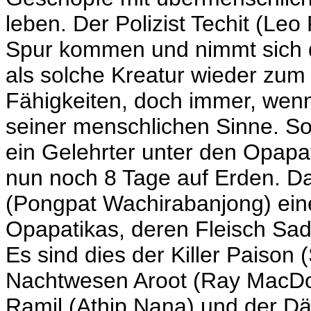
leben. Der Polizist Techit (
Leo 
Spur kommen und nimmt sich d
als solche Kreatur wieder zum 
Fähigkeiten, doch immer, wenn e
seiner menschlichen Sinne. So 
ein Gelehrter unter den Opapat
nun noch 8 Tage auf Erden. D
(Pongpat Wachirabanjong) ei
Opapatikas, deren Fleisch Sa
Es sind dies der Killer Paison (
Nachtwesen Aroot (
Ray MacDo
Ramil (
Athip Nana
) und der Dä