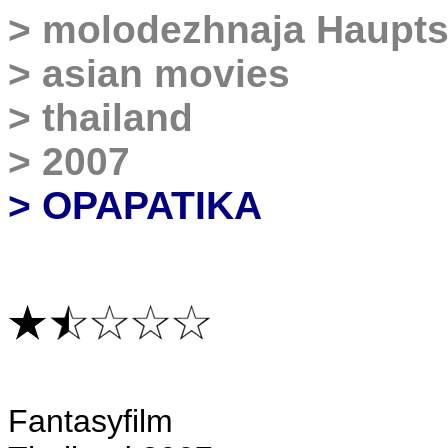
>
molodezhnaja Haupts
>
asian movies
>
thailand
>
2007
> OPAPATIKA
F
antasyfilm