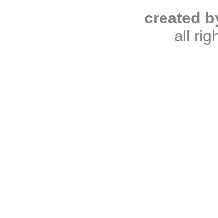
created b
all ri