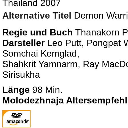
Thailand 2007
Alternative Titel
Demon Warri
Regie und Buch
Thanakorn 
Darsteller
Leo Putt, Pongpat W
Somchai Kemglad,
Shahkrit Yamnarm, Ray MacDo
Sirisukha
Länge
98 Min.
Molodezhnaja Altersempfeh