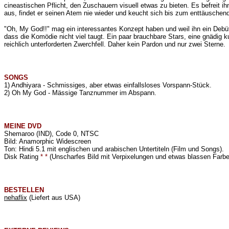
cineastischen Pflicht, den Zuschauern visuell etwas zu bieten. Es befreit 
aus, findet er seinen Atem nie wieder und keucht sich bis zum enttäuschend
"Oh, My God!!" mag ein interessantes Konzept haben und weil ihn ein Debüta
dass die Komödie nicht viel taugt. Ein paar brauchbare Stars, eine gnädig k
reichlich unterforderten Zwerchfell. Daher kein Pardon und nur zwei Sterne.
SONGS
1) Andhiyara - Schmissiges, aber etwas einfallsloses Vorspann-Stück.
2) Oh My God - Mässige Tanznummer im Abspann.
MEINE
DVD
Shemaroo (IND), Code 0, NTSC
Bild: Anamorphic Widescreen
Ton: Hindi 5.1 mit englischen und arabischen Untertiteln (Film und Songs).
Disk Rating
* *
(Unscharfes Bild mit Verpixelungen und etwas blassen Farbe
BESTELLEN
nehaflix
(Liefert aus USA)