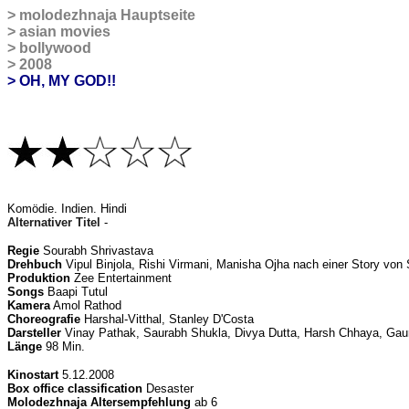
>
molodezhnaja Hauptseite
>
asian movies
>
bollywood
>
2008
> OH, MY GOD!!
K
omödie. Indien. Hindi
Alternativer Titel
-
Regie
Sourabh Shrivastava
Drehbuch
Vipul Binjola, Rishi Virmani, Manisha Ojha nach einer Story von
Produktion
Zee Entertainment
Songs
Baapi Tutul
Kamera
Amol Rathod
Choreografie
Harshal-Vitthal, Stanley D'Costa
Darsteller
Vinay Pathak, Saurabh Shukla, Divya Dutta, Harsh Chhaya, Gau
Länge
98 Min.
Kinostart
5.12.2008
Box office classification
Desaster
Molodezhnaja Altersempfehlung
ab 6