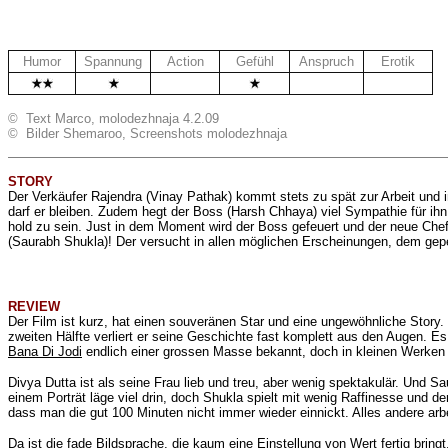
Humor
Spannung
Action
Gefühl
Anspruch
Erotik
.
.
© Text Marco, molodezhnaja 4.2.09
© Bilder Shemaroo, Screenshots molodezhnaja
STORY
Der Verkäufer
Rajendra (Vinay Pathak) kommt stets zu spät zur Arbeit und i
darf er bleiben. Zudem hegt der
Boss (Harsh Chhaya) viel Sympathie für ihn.
hold zu sein. Just in dem Moment wird der Boss gefeuert und der neue Chef 
(
Saurabh Shukla)! Der versucht in allen möglichen Erscheinungen, dem gepe
REVIEW
Der Film ist kurz, hat einen souveränen Star und eine ungewöhnliche Story.
zweiten Hälfte verliert er seine Geschichte fast komplett aus den Augen. E
Bana Di Jodi
endlich einer grossen Masse bekannt, doch in kleinen Werken
Divya Dutta ist als seine Frau lieb und treu, aber wenig spektakulär. Und
Sa
einem Porträt läge viel drin, doch Shukla spielt mit wenig Raffinesse und d
dass man die gut 100 Minuten nicht immer wieder einnickt. Alles andere arb
Da ist die fade Bildsprache, die kaum eine Einstellung von Wert fertig bringt